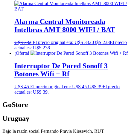
Alarma Central Monitoreada
Intelbras AMT 8000 WIFI / BAT
U$S
332
El precio original era: U$S 332.
U$S
238
El precio
actual es: U$S 238.
¡Oferta!
Interruptor De Pared Sonoff 3
Botones Wifi + Rf
U$S
45
El precio original era: U$S 45.
U$S
39
El precio
actual es: U$S 39.
GoStore
Uruguay
Bajo la razón social Fernando Pravia Kiesevich, RUT