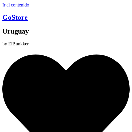
Ir al contenido
GoStore
Uruguay
by ElBunkker