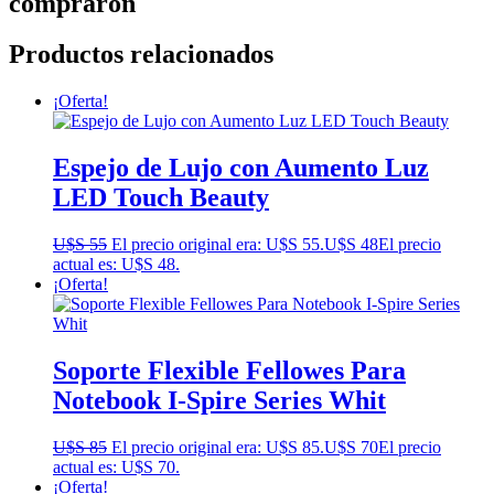
compraron
Productos relacionados
¡Oferta!
Espejo de Lujo con Aumento Luz
LED Touch Beauty
U$S
55
El precio original era: U$S 55.
U$S
48
El precio
actual es: U$S 48.
¡Oferta!
Soporte Flexible Fellowes Para
Notebook I-Spire Series Whit
U$S
85
El precio original era: U$S 85.
U$S
70
El precio
actual es: U$S 70.
¡Oferta!