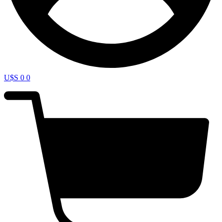
U$S
0
0