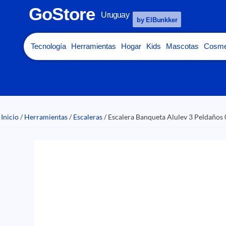
GoStore
Uruguay
by ElBunkker
Tecnología
Herramientas
Hogar
Kids
Mascotas
Cosme
Inicio
/
Herramientas
/
Escaleras
/ Escalera Banqueta Alulev 3 Peldaño