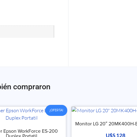
bién compraron
¡OFERTA!
Monitor LG 20″ 20MK400H-
r Epson WorkForce ES-200
U$S
128
Duplex Portatil