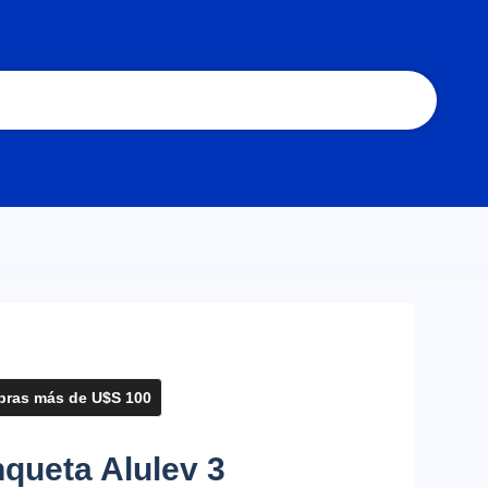
ras más de U$S 100
queta Alulev 3