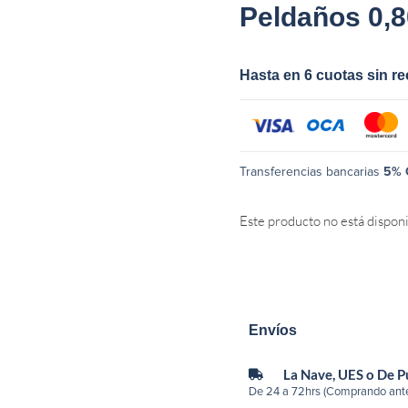
Peldaños 0,
Hasta en 6 cuotas sin r
Transferencias bancarias
5% 
Este producto no está dispon
Envíos
La Nave, UES o De 
De 24 a 72hrs (Comprando ante