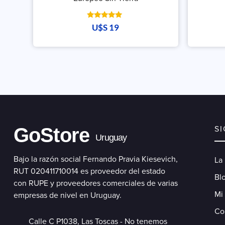
Valorado
U$S
19
con
5.00
de 5
GoStore
S
Uruguay
Bajo la razón social Fernando Pravia Kiesevich,
La
RUT 020411710014 es proveedor del estado
Blo
con RUPE y proveedores comerciales de varias
Mi
empresas de nivel en Uruguay.
Co
Calle C P1038, Las Toscas - No tenemos