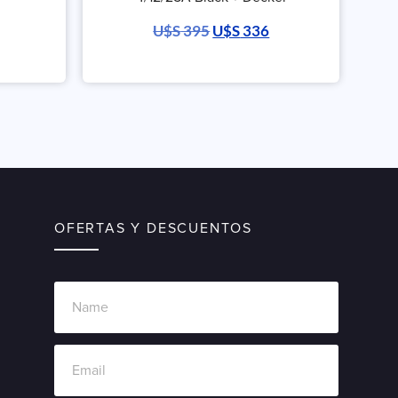
U$S
395
U$S
336
OFERTAS Y DESCUENTOS