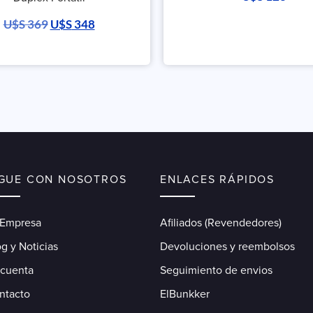
U$S
369
U$S
348
IGUE CON NOSOTROS
ENLACES RÁPIDOS
 Empresa
Afiliados (Revendedores)
g y Noticias
Devoluciones y reembolsos
 cuenta
Seguimiento de envios
ntacto
ElBunkker