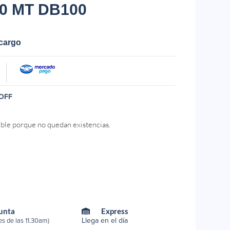
80 MT DB100
ecargo
OFF
ible porque no quedan existencias.
Punta
Express
Llega en el día
s de las 11.30am)