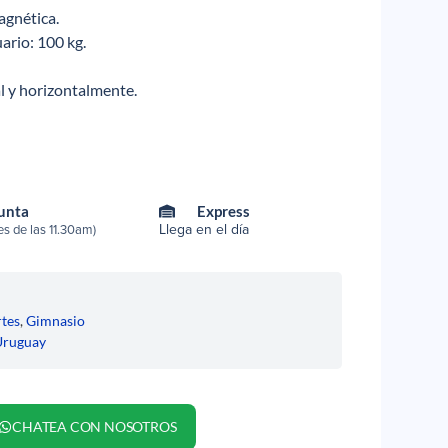
agnética.
rio: 100 kg.
al y horizontalmente.
Punta
Express
Llega en el día
s de las 11.30am)
tes
,
Gimnasio
Uruguay
CHATEA CON NOSOTROS