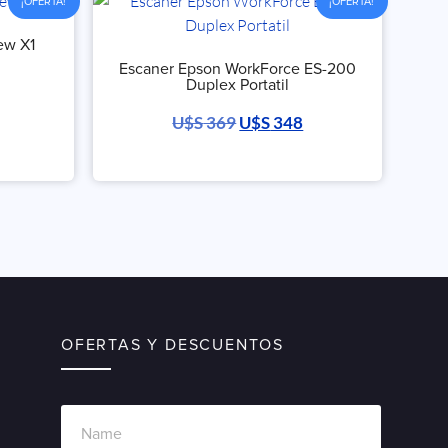
¡OFERTA!
¡OFERTA!
ew X1
Escaner Epson WorkForce ES-200
Duplex Portatil
U$S
369
U$S
348
OFERTAS Y DESCUENTOS