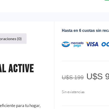
Hasta en 6 cuotas sin re
oraciones (0)
l Active
U$S
9
U$S
199
Sin existencias
ficiente para tu hogar,