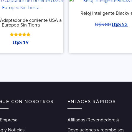
Reloj Inteligente Blackvi
 Adaptador de corriente USA a
U$S
80
U$S
53
Europeo Sin Tierra
Valorado
U$S
19
con
5.00
de 5
IGUE CON NOSOTROS
ENLACES RÁPIDOS
 Empresa
Afiliados (Revendedores)
g y Noticias
Devoluciones y reembolsos