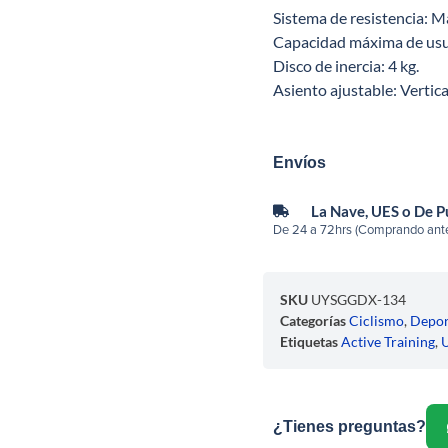
Sistema de resistencia: M
Capacidad máxima de usua
Disco de inercia: 4 kg.
Asiento ajustable: Vertic
Envíos
La Nave, UES o De 
De 24 a 72hrs (Comprando ante
SKU
UYSGGDX-134
Categorías
Ciclismo
,
Depor
Etiquetas
Active Training
,
¿Tienes preguntas?