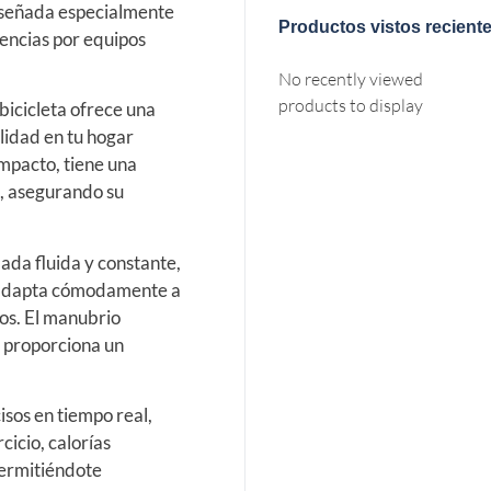
iseñada especialmente
Productos vistos recient
encias por equipos
No recently viewed
products to display
bicicleta ofrece una
lidad en tu hogar
ompacto, tiene una
, asegurando su
lada fluida y constante,
se adapta cómodamente a
ios. El manubrio
e proporciona un
isos en tiempo real,
cicio, calorías
ermitiéndote