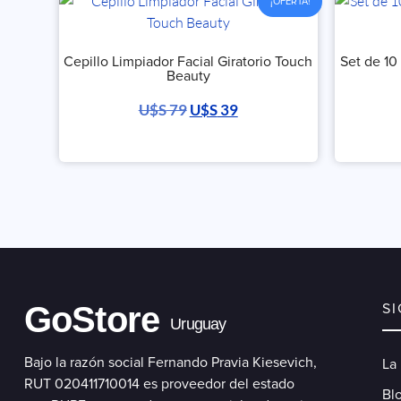
¡OFERTA!
Cepillo Limpiador Facial Giratorio Touch
Set de 10
Beauty
U$S
79
U$S
39
GoStore
S
Uruguay
Bajo la razón social Fernando Pravia Kiesevich,
La
RUT 020411710014 es proveedor del estado
Blo