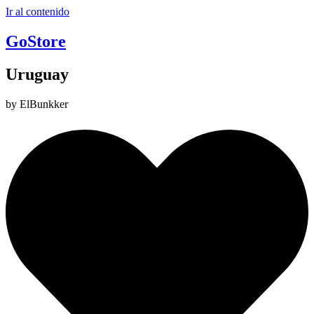
Ir al contenido
GoStore
Uruguay
by ElBunkker