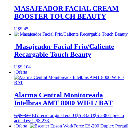
MASAJEADOR FACIAL CREAM
BOOSTER TOUCH BEAUTY
U$S
45
Masajeador Facial Frio/Caliente
Recargable Touch Beauty
U$S
104
¡Oferta!
Alarma Central Monitoreada
Intelbras AMT 8000 WIFI / BAT
U$S
332
El precio original era: U$S 332.
U$S
238
El precio
actual es: U$S 238.
¡Oferta!