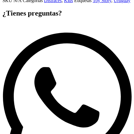
SKU
N/A
Categorías
Disfraces
,
Kids
Etiquetas
Toy Story
,
Uruguay
¿Tienes preguntas?