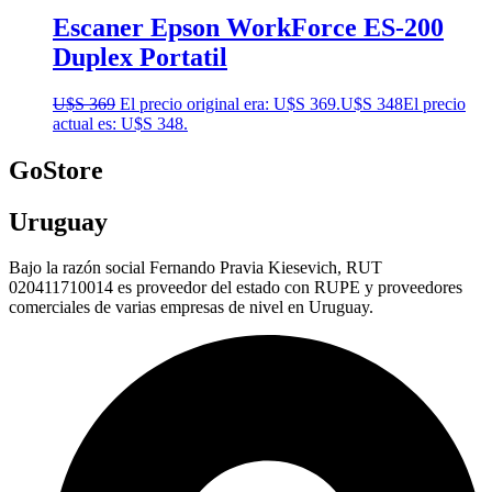
Escaner Epson WorkForce ES-200
Duplex Portatil
U$S
369
El precio original era: U$S 369.
U$S
348
El precio
actual es: U$S 348.
GoStore
Uruguay
Bajo la razón social Fernando Pravia Kiesevich, RUT
020411710014 es proveedor del estado con RUPE y proveedores
comerciales de varias empresas de nivel en Uruguay.