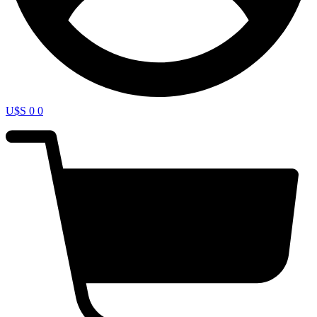
U$S
0
0