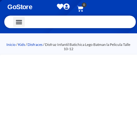
0
GoStore
Vestimenta y Accesorios
Inicio
/
Kids
/
Disfraces
/ Disfraz Infantil Batichica Lego Batman la Pelicula Talle
10-12