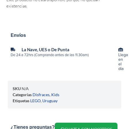
existencias.
Envíos
La Nave, UES o De Punta
Llega
De 24 a 72hrs (Comprando antes de las 11.30am)
en
el
día
SKU
N/A
Categorías
Disfraces
,
Kids
Etiquetas
LEGO
,
Uruguay
¿Tienes preguntas?