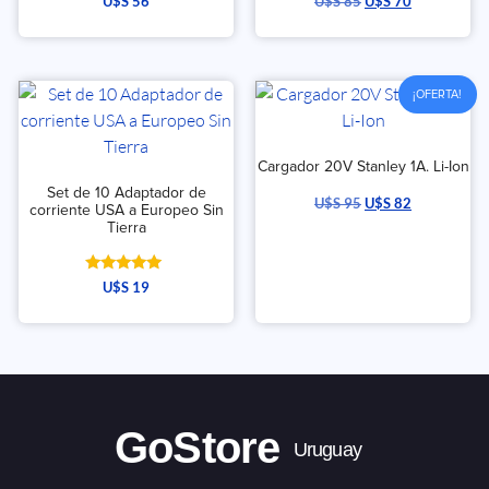
U$S
56
U$S
85
U$S
70
¡OFERTA!
Cargador 20V Stanley 1A. Li-Ion
Set de 10 Adaptador de
U$S
95
U$S
82
corriente USA a Europeo Sin
Tierra
Valorado
U$S
19
con
5.00
de 5
GoStore
Uruguay