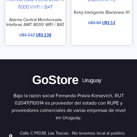
Reloj Inteligente Blackview X1
Alarma Central Monitoreada
U$S
80
U$S
53
Intelbras AMT 8000 WIFI / BAT
U$S
332
U$S
238
GoStore
Uruguay
Bajo la razón social Fernando Pravia Kiesevich, RUT
020411710014 es proveedor del estado con RUPE y
proveedores comerciales de varias empresas de nivel
en Uruguay.
Calle C P1038, Las Toscas - No tenemos local al publico.