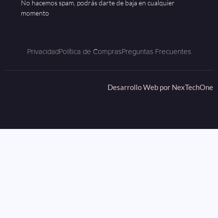
No hacemos spam, podrás darte de baja en cualquier
momento
Privacidad
Política de Compras
Preguntas Frecuentes
Desarrollo Web por
NexTechOne