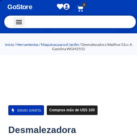
0
GoStore
Vestimenta y Accesorios
Inicio
/
Herramientas
/
Maquinas para el Jardin
/ Desmalezadora Wadfow 52cc A
Gasolina WGM2552
Compras más de U$S 100
ENVIO GRATIS
Desmalezadora