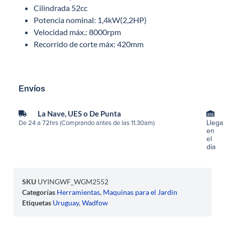
Cilindrada 52cc
Potencia nominal: 1,4kW(2,2HP)
Velocidad máx.: 8000rpm
Recorrido de corte máx: 420mm
Envíos
La Nave, UES o De Punta
Llega
De 24 a 72hrs (Comprando antes de las 11.30am)
en
el
día
SKU
UYINGWF_WGM2552
Categorías
Herramientas
,
Maquinas para el Jardin
Etiquetas
Uruguay
,
Wadfow