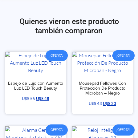
Quienes vieron este producto
también compraron
¡OFERTA!
¡OFERTA!
Espejo de Lujo con Aumento
Mousepad Fellowes Con
Luz LED Touch Beauty
Protección De Producto
Microban – Negro
U$S
55
U$S
48
U$S
43
U$S
20
¡OFERTA!
¡OFERTA!