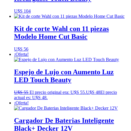
U$S
104
Kit de corte Wahl con 11 piezas
Modelo Home Cut Basic
U$S
56
¡Oferta!
Espejo de Lujo con Aumento Luz
LED Touch Beauty
U$S
55
El precio original era: U$S 55.
U$S
48
El precio
actual es: U$S 48.
¡Oferta!
Cargador De Baterias Inteligente
Black+ Decker 12V