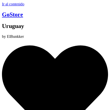
Ir al contenido
GoStore
Uruguay
by ElBunkker