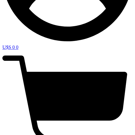
U$S
0
0