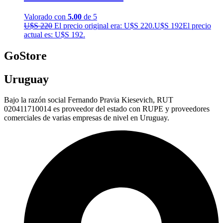
Valorado con
5.00
de 5
U$S
220
El precio original era: U$S 220.
U$S
192
El precio
actual es: U$S 192.
GoStore
Uruguay
Bajo la razón social Fernando Pravia Kiesevich, RUT
020411710014 es proveedor del estado con RUPE y proveedores
comerciales de varias empresas de nivel en Uruguay.