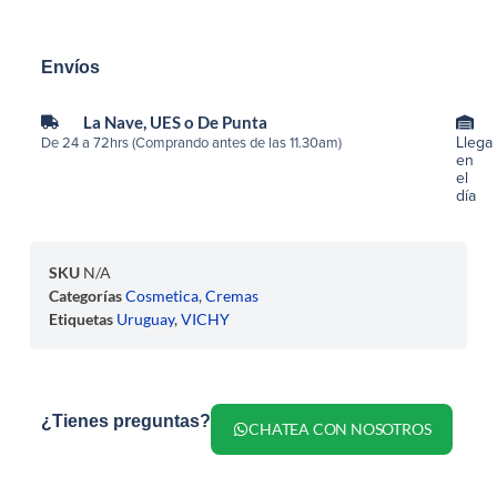
Envíos
La Nave, UES o De Punta
Llega
De 24 a 72hrs (Comprando antes de las 11.30am)
en
el
día
SKU
N/A
Categorías
Cosmetica
,
Cremas
Etiquetas
Uruguay
,
VICHY
¿Tienes preguntas?
CHATEA CON NOSOTROS