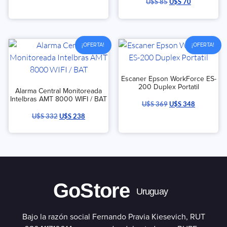
U$S
85
U$S
70
¡OFERTA!
¡OFERTA!
Escaner Epson WorkForce ES-
200 Duplex Portatil
Alarma Central Monitoreada
Intelbras AMT 8000 WIFI / BAT
U$S
369
U$S
348
U$S
332
U$S
238
GoStore
Uruguay
Bajo la razón social Fernando Pravia Kiesevich, RUT