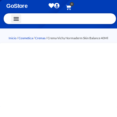
0
GoStore
Vestimenta y Accesorios
Inicio
/
Cosmetica
/
Cremas
/ Crema Vichy Normaderm Skin Balance 40Ml