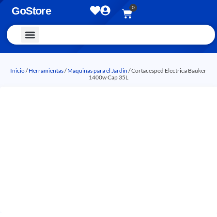
0
GoStore
Vestimenta y Accesorios
Inicio
/
Herramientas
/
Maquinas para el Jardin
/ Cortacesped Electrica Bauker
1400w Cap 35L