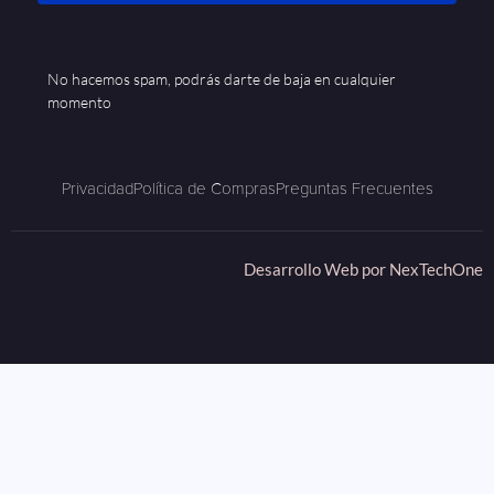
No hacemos spam, podrás darte de baja en cualquier
momento
Privacidad
Política de Compras
Preguntas Frecuentes
Desarrollo Web por
NexTechOne