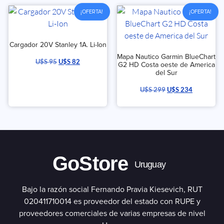
¡OFERTA!
¡OFERTA!
Cargador 20V Stanley 1A. Li-Ion
Mapa Nautico Garmin BlueChart
U$S
95
U$S
82
G2 HD Costa oeste de America
del Sur
U$S
299
U$S
234
GoStore
Uruguay
Bajo la razón social Fernando Pravia Kiesevich, RUT
020411710014 es proveedor del estado con RUPE y
proveedores comerciales de varias empresas de nivel