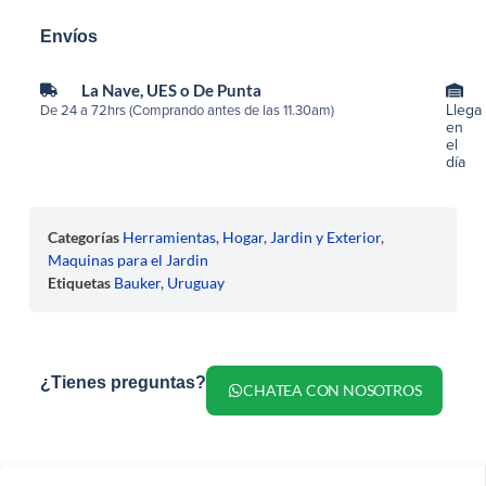
Envíos
La Nave, UES o De Punta
Llega
De 24 a 72hrs (Comprando antes de las 11.30am)
en
el
día
Categorías
Herramientas
,
Hogar
,
Jardin y Exterior
,
Maquinas para el Jardin
Etiquetas
Bauker
,
Uruguay
¿Tienes preguntas?
CHATEA CON NOSOTROS