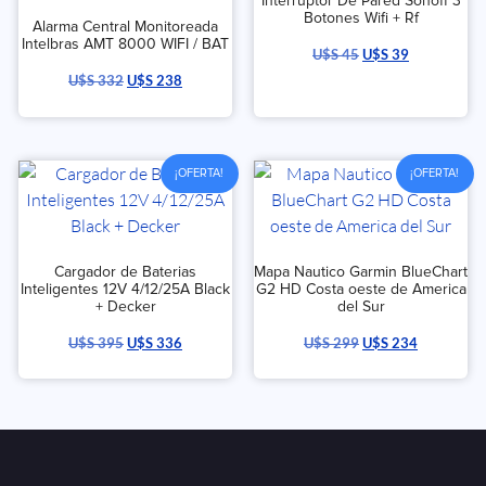
Interruptor De Pared Sonoff 3
Botones Wifi + Rf
Alarma Central Monitoreada
Intelbras AMT 8000 WIFI / BAT
U$S
45
U$S
39
U$S
332
U$S
238
¡OFERTA!
¡OFERTA!
Cargador de Baterias
Mapa Nautico Garmin BlueChart
Inteligentes 12V 4/12/25A Black
G2 HD Costa oeste de America
+ Decker
del Sur
U$S
395
U$S
336
U$S
299
U$S
234