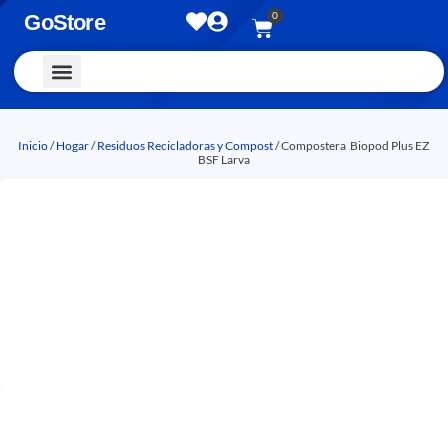
0
GoStore
Vestimenta y Accesorios
Inicio
/
Hogar
/
Residuos Recicladoras y Compost
/ Compostera Biopod Plus EZ
BSF Larva