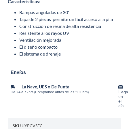
Características
:
Rampas anguladas de 30˚
Tapa de 2 piezas permite un fácil acceso a la pila
Construcción de resina de alta resistencia
Resistente a los rayos UV
Ventilación mejorada
El diseño compacto
El sistema de drenaje
Envíos
La Nave, UES o De Punta
Llega
De 24 a 72hrs (Comprando antes de las 11.30am)
en
el
día
SKU
UYPCVSFC