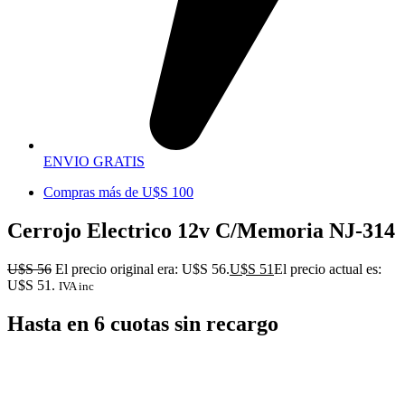
ENVIO GRATIS
Compras más de U$S 100
Cerrojo Electrico 12v C/Memoria NJ-314
U$S
56
El precio original era: U$S 56.
U$S
51
El precio actual es:
U$S 51.
IVA inc
Hasta en 6 cuotas sin recargo