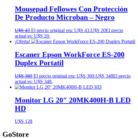
Mousepad Fellowes Con Protección
De Producto Microban – Negro
U$S
43
El precio original era: U$S 43.
U$S
20
El precio
actual es: U$S 20.
¡Oferta!
Escaner Epson WorkForce ES-200
Duplex Portatil
U$S
369
El precio original era: U$S 369.
U$S
348
El precio
actual es: U$S 348.
Monitor LG 20″ 20MK400H-B LED
HD
U$S
128
GoStore