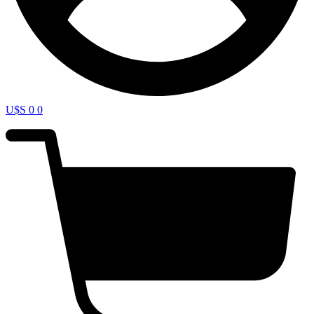
U$S
0
0