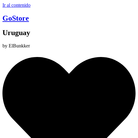
Ir al contenido
GoStore
Uruguay
by ElBunkker