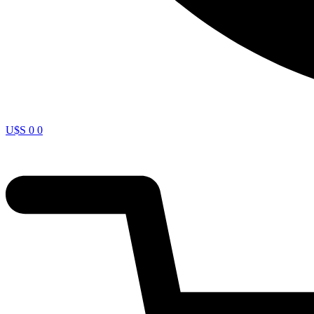
U$S
0
0