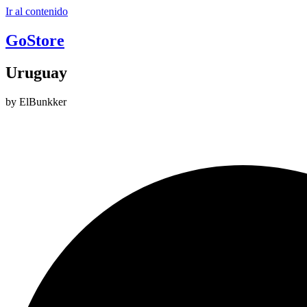
Ir al contenido
GoStore
Uruguay
by ElBunkker