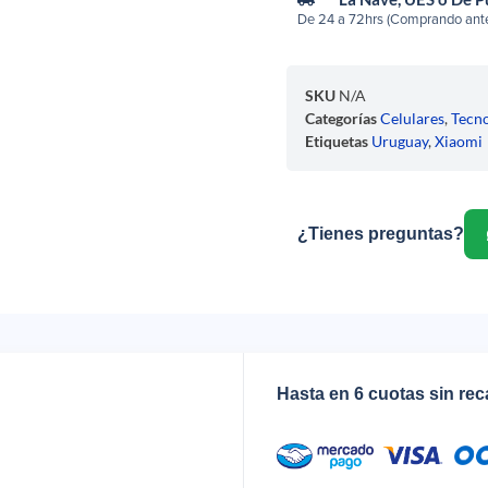
De 24 a 72hrs (Comprando ante
SKU
N/A
Categorías
Celulares
,
Tecno
Etiquetas
Uruguay
,
Xiaomi
¿Tienes preguntas?
Hasta en 6 cuotas sin re