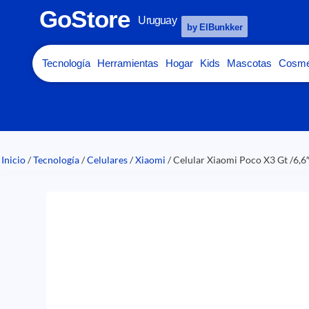
GoStore
Uruguay
by ElBunkker
Tecnología
Herramientas
Hogar
Kids
Mascotas
Cosme
Inicio
/
Tecnología
/
Celulares
/
Xiaomi
/ Celular Xiaomi Poco X3 Gt /6,