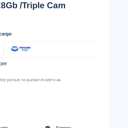
128Gb /Triple Cam
ecargo
OFF
ible porque no quedan existencias.
Punta
Express