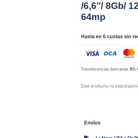
/6,6″/ 8Gb/ 
64mp
Hasta en 6 cuotas sin r
Transferencias bancarias
5% 
Este producto no está dispon
Envíos
La Nave, UES o De 