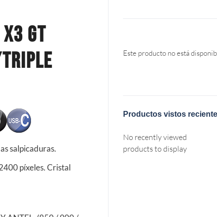
 X3 Gt
/Triple
Este producto no está disponib
Productos vistos recient
No recently viewed
las salpicaduras.
products to display
400 píxeles. Cristal