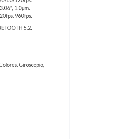
 30/60/120fps.
/3.06″, 1.0µm.
20fps, 960fps.
BLUETOOTH 5.2.
Colores, Giroscopio,