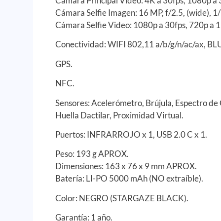
Cámara Principal Video: 4K a 30fps, 1080p a
Cámara Selfie Imagen: 16 MP, f/2.5, (wide), 1
Cámara Selfie Video: 1080p a 30fps, 720p a 1
Conectividad: WIFI 802,11 a/b/g/n/ac/ax, 
GPS.
NFC.
Sensores: Acelerómetro, Brújula, Espectro de 
Huella Dactilar, Proximidad Virtual.
Puertos: INFRARROJO x 1, USB 2.0 C x 1.
Peso: 193 g APROX.
Dimensiones: 163 x 76 x 9 mm APROX.
Batería: LI-PO 5000 mAh (NO extraíble).
Color: NEGRO (STARGAZE BLACK).
Garantía: 1 año.