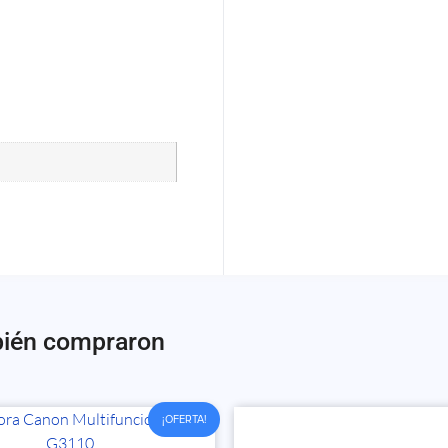
bién compraron
¡OFERTA!