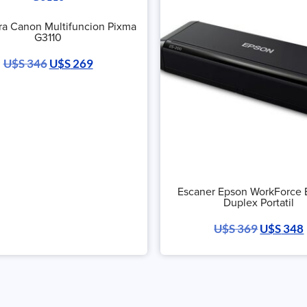
ra Canon Multifuncion Pixma
G3110
U$S
346
U$S
269
Escaner Epson WorkForce
Duplex Portatil
U$S
369
U$S
348