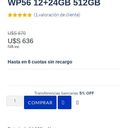
WP56 12+24GB 512GB
(
1
valoración de cliente)
Valorado
1
con
5.00
de
5 en base
U$S
670
a
valoración
U$S
636
de un
cliente
IVA inc
Hasta en 6 cuotas sin recargo
Transferencias bancarias
5% OFF
COMPRAR