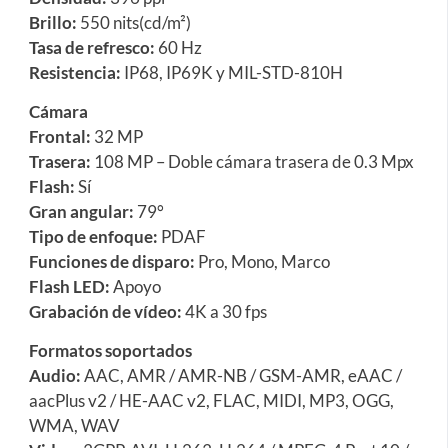
Brillo:
550 nits(cd/m²)
Tasa de refresco:
60 Hz
Resistencia:
IP68, IP69K y MIL-STD-810H
Cámara
Frontal:
32 MP
Trasera:
108 MP – Doble cámara trasera de 0.3 Mpx
Flash:
Sí
Gran angular:
79°
Tipo de enfoque:
PDAF
Funciones de disparo:
Pro, Mono, Marco
Flash LED:
Apoyo
Grabación de vídeo:
4K a 30 fps
Formatos soportados
Audio:
AAC, AMR / AMR-NB / GSM-AMR, eAAC /
aacPlus v2 / HE-AAC v2, FLAC, MIDI, MP3, OGG,
WMA, WAV