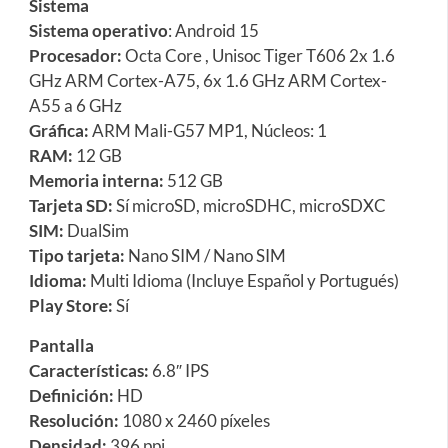
Sistema
Sistema operativo
: Android 15
Procesador:
Octa Core , Unisoc Tiger T606 2x 1.6
GHz ARM Cortex-A75, 6x 1.6 GHz ARM Cortex-
A55 a 6 GHz
Gráfica:
ARM Mali-G57 MP1, Núcleos: 1
RAM:
12 GB
Memoria interna:
512 GB
Tarjeta SD:
Sí microSD, microSDHC, microSDXC
SIM:
DualSim
Tipo tarjeta:
Nano SIM / Nano SIM
Idioma:
Multi Idioma (Incluye Español y Portugués)
Play Store:
Sí
Pantalla
Características:
6.8″ IPS
Definición:
HD
Resolución:
1080 x 2460 píxeles
Densidad:
396 ppi