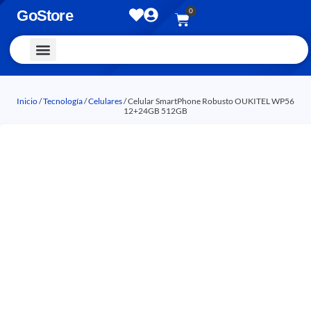
0
GoStore
Vestimenta y Accesorios
Inicio
/
Tecnología
/
Celulares
/ Celular SmartPhone Robusto OUKITEL WP56
12+24GB 512GB