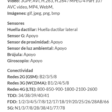
Video:
3GPP, AVI, H.263, H.264 / MPEG-4 Part 10 /
AVC video, MP4, WebM,
Imágenes:
gif, jpeg, png, bmp
Sensores
Huella dactilar:
Huella dactilar lateral
Sensor G:
Apoyo
Sensor de proximidad:
Apoyo
Sensor de luz ambiental:
Apoyo
Brújula:
Apoyo
Giroscopio:
Apoyo
Conectividad
Redes 2G (GSM):
B2/3/5/8
Redes 3G (WCDMA):
B1/2/4/5/8
Redes 4G (LTE):
800-850-900-1800-2100-2600
TDD:
34/38/39/40/41
FDD:
1/2/3/4/5/7/8/12/17/18/19/20/25/26/28AB/66
5G:
N1/3/7/8/28/38/41/77/78