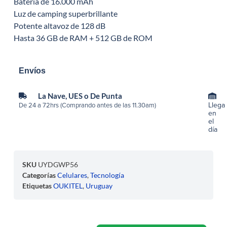
Batería de 16.000 mAh
Luz de camping superbrillante
Potente altavoz de 128 dB
Hasta 36 GB de RAM + 512 GB de ROM
Envíos
La Nave, UES o De Punta
Llega
De 24 a 72hrs (Comprando antes de las 11.30am)
en
el
día
SKU
UYDGWP56
Categorías
Celulares
,
Tecnología
Etiquetas
OUKITEL
,
Uruguay