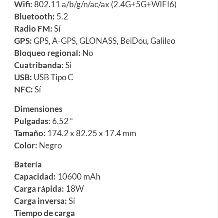
Wifi:
802.11 a/b/g/n/ac/ax (2.4G+5G+WIFI6)
Bluetooth:
5.2
Radio FM:
Sí
GPS:
GPS, A-GPS, GLONASS, BeiDou, Galileo
Bloqueo regional:
No
Cuatribanda:
Si
USB:
USB Tipo C
NFC:
Sí
Dimensiones
Pulgadas:
6.52 “
Tamaño:
174.2 x 82.25 x 17.4 mm
Color:
Negro
Batería
Capacidad:
10600 mAh
Carga rápida:
18W
Carga inversa:
Sí
Tiempo de carga