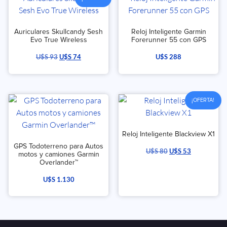
Auriculares Skullcandy Sesh
Reloj Inteligente Garmin
Evo True Wireless
Forerunner 55 con GPS
U$S
93
U$S
74
U$S
288
¡OFERTA!
Reloj Inteligente Blackview X1
GPS Todoterreno para Autos
U$S
80
U$S
53
motos y camiones Garmin
Overlander™
U$S
1.130