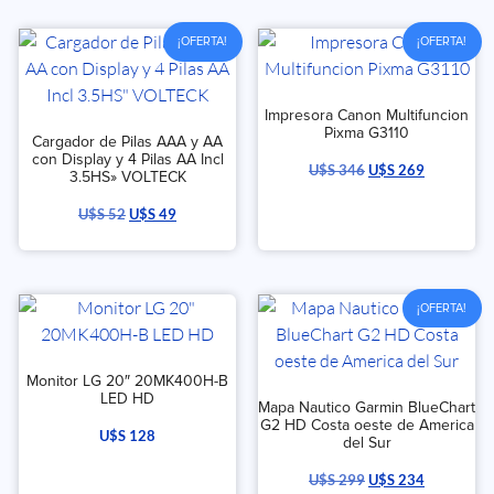
¡OFERTA!
¡OFERTA!
Impresora Canon Multifuncion
Pixma G3110
Cargador de Pilas AAA y AA
con Display y 4 Pilas AA Incl
U$S
346
U$S
269
3.5HS» VOLTECK
U$S
52
U$S
49
¡OFERTA!
Monitor LG 20″ 20MK400H-B
LED HD
Mapa Nautico Garmin BlueChart
G2 HD Costa oeste de America
U$S
128
del Sur
U$S
299
U$S
234