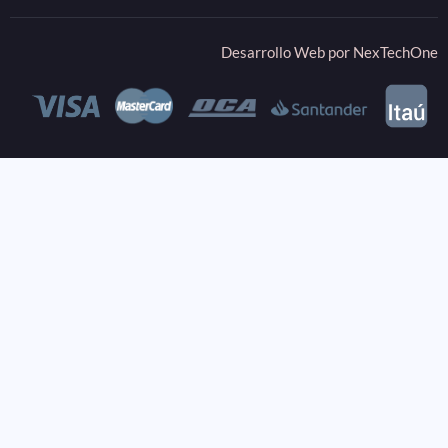
Desarrollo Web por
NexTechOne