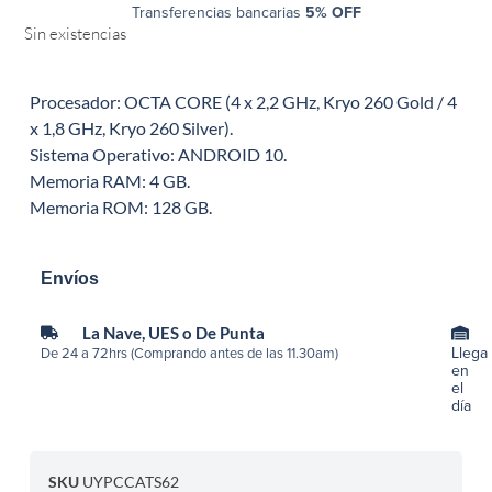
Transferencias bancarias
5% OFF
Sin existencias
Procesador: OCTA CORE (4 x 2,2 GHz, Kryo 260 Gold / 4
x 1,8 GHz, Kryo 260 Silver).
Sistema Operativo: ANDROID 10.
Memoria RAM: 4 GB.
Memoria ROM: 128 GB.
Envíos
La Nave, UES o De Punta
Llega
De 24 a 72hrs (Comprando antes de las 11.30am)
en
el
día
SKU
UYPCCATS62