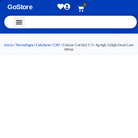
0
GoStore
Vestimenta y Accesorios
Inicio
/
Tecnología
/
Celulares
/
CAT
/ Celular Cat S62 5,7» 4g 4gb 128gb Dual Cam
48mp