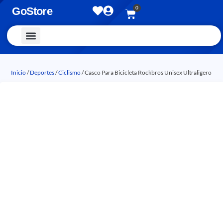
0
GoStore
Vestimenta y Accesorios
Inicio
/
Deportes
/
Ciclismo
/ Casco Para Bicicleta Rockbros Unisex Ultraligero