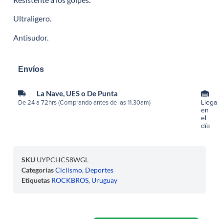
Ultraligero.
Antisudor.
Envíos
La Nave, UES o De Punta
Llega
De 24 a 72hrs (Comprando antes de las 11.30am)
en
el
día
SKU
UYPCHC58WGL
Categorías
Ciclismo
,
Deportes
Etiquetas
ROCKBROS
,
Uruguay