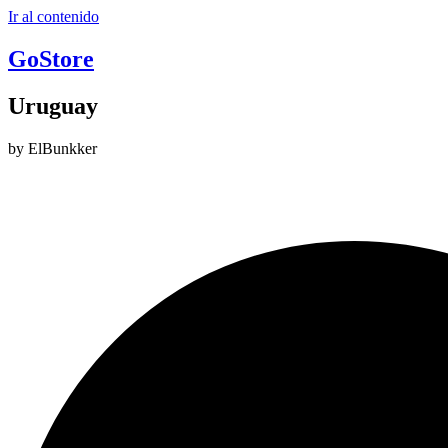
Ir al contenido
GoStore
Uruguay
by ElBunkker