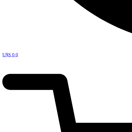
U$S
0
0