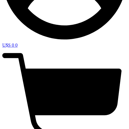
U$S
0
0