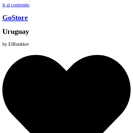
Ir al contenido
GoStore
Uruguay
by ElBunkker