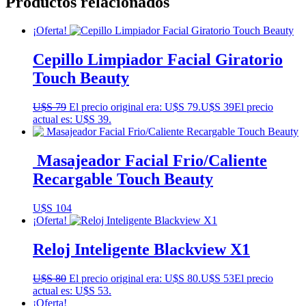
Productos relacionados
¡Oferta!
Cepillo Limpiador Facial Giratorio
Touch Beauty
U$S
79
El precio original era: U$S 79.
U$S
39
El precio
actual es: U$S 39.
Masajeador Facial Frio/Caliente
Recargable Touch Beauty
U$S
104
¡Oferta!
Reloj Inteligente Blackview X1
U$S
80
El precio original era: U$S 80.
U$S
53
El precio
actual es: U$S 53.
¡Oferta!