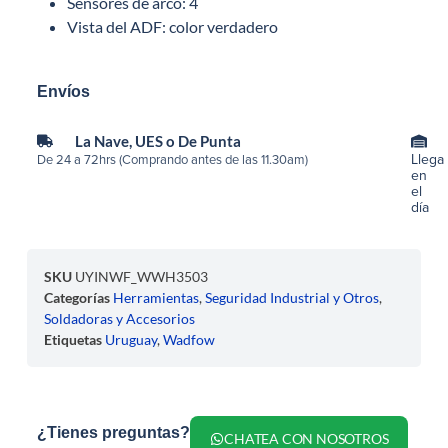
Sensores de arco: 4
Vista del ADF: color verdadero
Envíos
La Nave, UES o De Punta
Llega
De 24 a 72hrs (Comprando antes de las 11.30am)
en
el
día
SKU
UYINWF_WWH3503
Categorías
Herramientas
,
Seguridad Industrial y Otros
,
Soldadoras y Accesorios
Etiquetas
Uruguay
,
Wadfow
¿Tienes preguntas?
CHATEA CON NOSOTROS