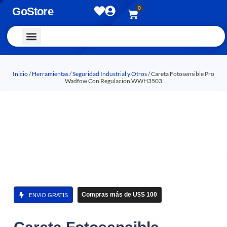
0
GoStore
Vestimenta y Accesorios
Inicio
/
Herramientas
/
Seguridad Industrial y Otros
/ Careta Fotosensible Pro
Wadfow Con Regulacion WWH3503
Compras más de U$S 100
ENVIO GRATIS