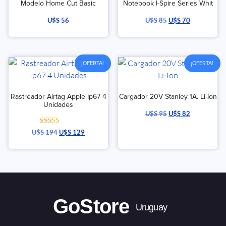
Modelo Home Cut Basic
Notebook I-Spire Series Whit
U$S
56
U$S
85
U$S
70
¡OFERTA!
¡OFERTA!
Rastreador Airtag Apple Ip67 4
Cargador 20V Stanley 1A. Li-Ion
Unidades
U$S
95
U$S
82
Valorado con
U$S
194
U$S
129
5.00
de 5
GoStore
Uruguay