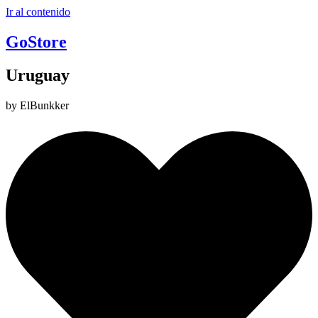
Ir al contenido
GoStore
Uruguay
by ElBunkker