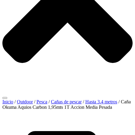
Inicio
/
Outdoor
/
Pesca
/
Cañas de pescar
/
Hasta 3.4 metros
/ Caña
Okuma Aquios Carbon 1,95mts 1T Accion Media Pesada