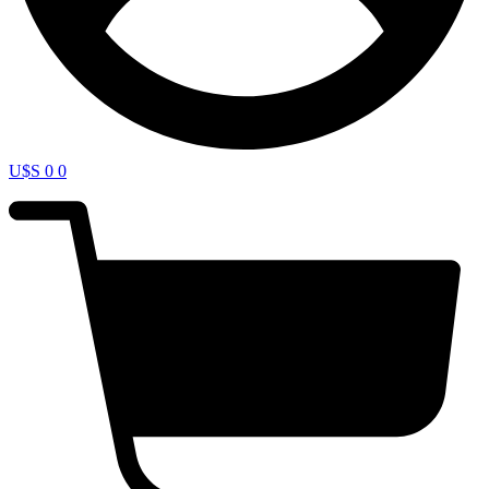
U$S
0
0