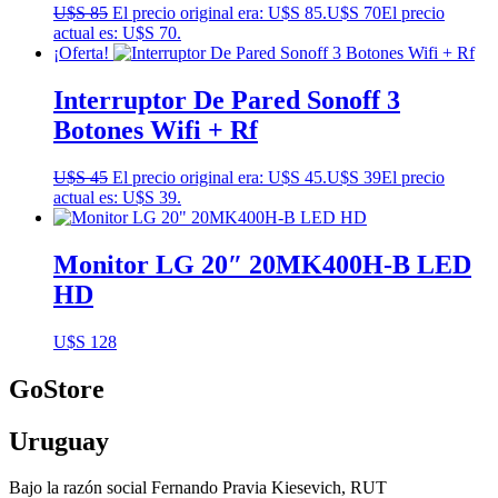
U$S
85
El precio original era: U$S 85.
U$S
70
El precio
actual es: U$S 70.
¡Oferta!
Interruptor De Pared Sonoff 3
Botones Wifi + Rf
U$S
45
El precio original era: U$S 45.
U$S
39
El precio
actual es: U$S 39.
Monitor LG 20″ 20MK400H-B LED
HD
U$S
128
GoStore
Uruguay
Bajo la razón social Fernando Pravia Kiesevich, RUT