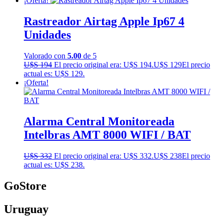
¡Oferta!
Rastreador Airtag Apple Ip67 4
Unidades
Valorado con
5.00
de 5
U$S
194
El precio original era: U$S 194.
U$S
129
El precio
actual es: U$S 129.
¡Oferta!
Alarma Central Monitoreada
Intelbras AMT 8000 WIFI / BAT
U$S
332
El precio original era: U$S 332.
U$S
238
El precio
actual es: U$S 238.
GoStore
Uruguay