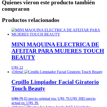
Quienes vieron este producto también
compraron
Productos relacionados
MINI MAQUINA ELECTRICA DE
AFEITAR PARA MUJERES TOUCH
BEAUTY
U$S
22
¡Oferta!
Cepillo Limpiador Facial Giratorio
Touch Beauty
U$S
79
El precio original era: U$S 79.
U$S
39
El precio
actual es: U$S 39.