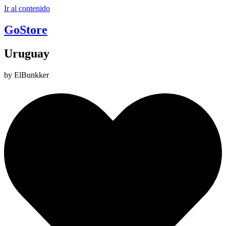
Ir al contenido
GoStore
Uruguay
by ElBunkker