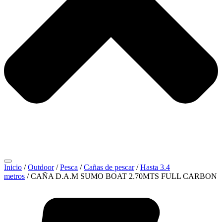
Inicio
/
Outdoor
/
Pesca
/
Cañas de pescar
/
Hasta 3.4
metros
/ CAÑA D.A.M SUMO BOAT 2.70MTS FULL CARBON