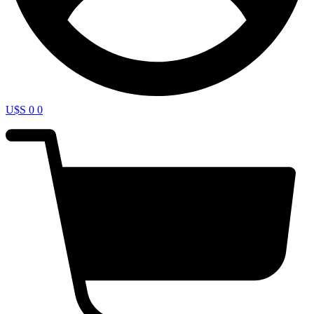
U$S
0
0