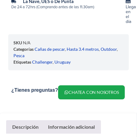
La Nave, UES o De Punta
Llega
De 24 a 72hrs (Comprando antes de las 11.30am)
en
el
día
SKU
N/A
Categorías
Cañas de pescar
,
Hasta 3.4 metros
,
Outdoor
,
Pesca
Etiquetas
Challenger
,
Uruguay
¿Tienes preguntas?
CHATEA CON NOSOTROS
Descripción
Información adicional