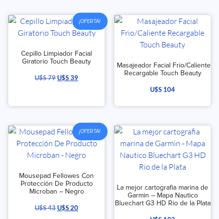
¡OFERTA!
Cepillo Limpiador Facial
Giratorio Touch Beauty
Masajeador Facial Frio/Caliente
Recargable Touch Beauty
U$S
79
U$S
39
U$S
104
¡OFERTA!
Mousepad Fellowes Con
Protección De Producto
La mejor cartografia marina de
Microban – Negro
Garmin – Mapa Nautico
Bluechart G3 HD Rio de la Plata
U$S
43
U$S
20