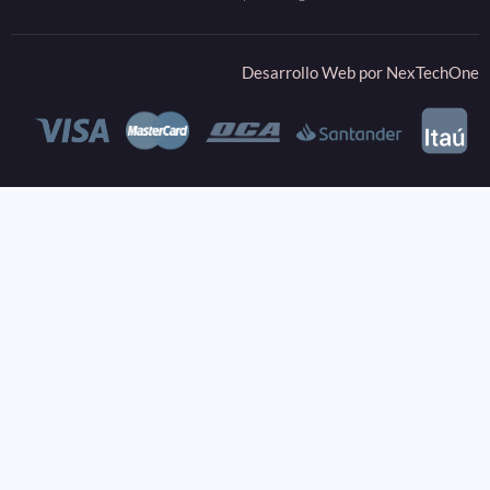
Desarrollo Web por
NexTechOne