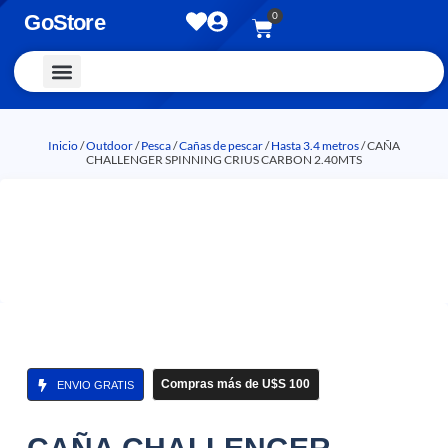
0
GoStore
Vestimenta y Accesorios
Inicio
/
Outdoor
/
Pesca
/
Cañas de pescar
/
Hasta 3.4 metros
/ CAÑA
CHALLENGER SPINNING CRIUS CARBON 2.40MTS
Compras más de U$S 100
ENVIO GRATIS