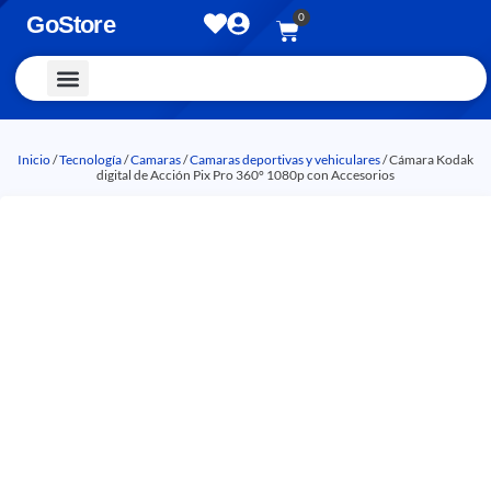
0
GoStore
Vestimenta y Accesorios
Inicio
/
Tecnología
/
Camaras
/
Camaras deportivas y vehiculares
/ Cámara Kodak
digital de Acción Pix Pro 360° 1080p con Accesorios