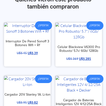
también compraron
¡OFERTA!
¡OFERTA!
Interruptor De Pared Sonoff 3
Botones Wifi + Rf
Celular Blackview V6300 Pro
Robusto/ 5.7»/ 6Gb/ 128Gb
U$S
45
U$S
39
U$S
369
U$S
285
¡OFERTA!
¡OFERTA!
Cargador 20V Stanley 1A. Li-Ion
Cargador de Baterias
U$S
95
U$S
82
Inteligentes 12V 4/12/25A Black