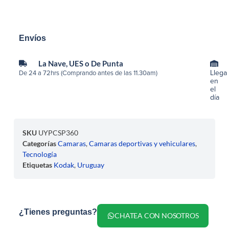
Envíos
La Nave, UES o De Punta
Llega
De 24 a 72hrs (Comprando antes de las 11.30am)
en
el
día
SKU
UYPCSP360
Categorías
Camaras
,
Camaras deportivas y vehiculares
,
Tecnología
Etiquetas
Kodak
,
Uruguay
¿Tienes preguntas?
CHATEA CON NOSOTROS