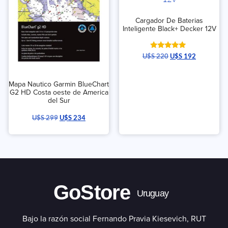
Cargador De Baterias
Inteligente Black+ Decker 12V
Valorado
U$S
220
U$S
192
con
5.00
de 5
Mapa Nautico Garmin BlueChart
G2 HD Costa oeste de America
del Sur
U$S
299
U$S
234
GoStore
Uruguay
Bajo la razón social Fernando Pravia Kiesevich, RUT