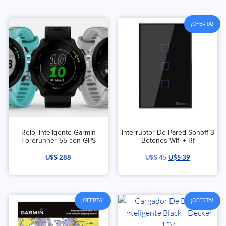
¡OFERTA!
Reloj Inteligente Garmin
Interruptor De Pared Sonoff 3
Forerunner 55 con GPS
Botones Wifi + Rf
U$S
288
U$S
45
U$S
39
¡OFERTA!
¡OFERTA!