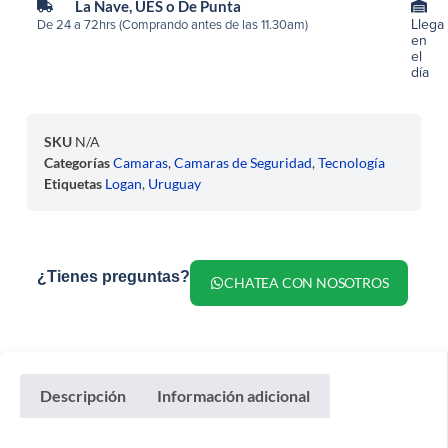
La Nave, UES o De Punta
Llega
De 24 a 72hrs (Comprando antes de las 11.30am)
en
el
día
SKU
N/A
Categorías
Camaras
,
Camaras de Seguridad
,
Tecnología
Etiquetas
Logan
,
Uruguay
¿Tienes preguntas?
CHATEA CON NOSOTROS
Descripción
Información adicional