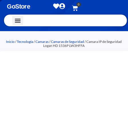
0
GoStore
Vestimenta y Accesorios
Inicio
/
Tecnología
/
Camaras
/
Camaras de Seguridad
/ Camara IP de Seguridad
Logan HD 1536P LW3HFFA