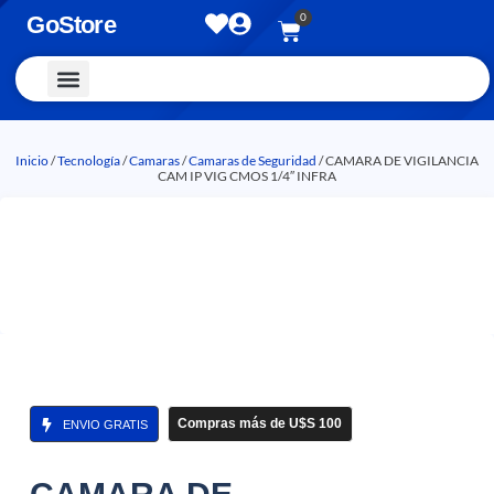
0
GoStore
Vestimenta y Accesorios
Inicio
/
Tecnología
/
Camaras
/
Camaras de Seguridad
/ CAMARA DE VIGILANCIA
CAM IP VIG CMOS 1/4″ INFRA
Compras más de U$S 100
ENVIO GRATIS