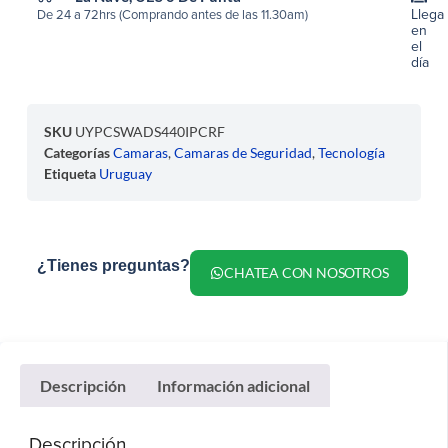
Llega
De 24 a 72hrs (Comprando antes de las 11.30am)
en
el
día
SKU
UYPCSWADS440IPCRF
Categorías
Camaras
,
Camaras de Seguridad
,
Tecnología
Etiqueta
Uruguay
¿Tienes preguntas?
CHATEA CON NOSOTROS
Descripción
Información adicional
Descripción