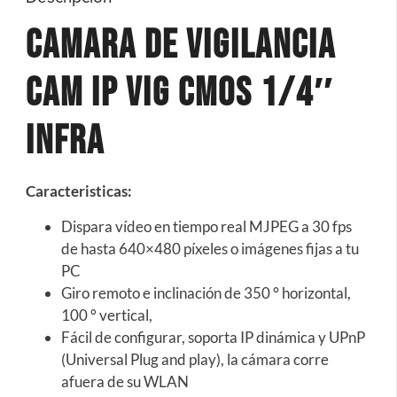
CAMARA DE VIGILANCIA
CAM IP VIG CMOS 1/4″
INFRA
Caracteristicas:
Dispara
vídeo
en tiempo real
MJPEG
a 30 fps
de hasta
640×480 píxeles
o imágenes fijas
a
tu
PC
Giro remoto
e inclinación
de
350
° horizontal
,
100
°
vertical,
Fácil de configurar
,
soporta
IP dinámica
y
UPnP
(Universal Plug
and play
),
la cámara
corre
afuera de
su WLAN