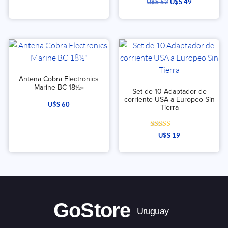
U$S
52
U$S
49
Antena Cobra Electronics
Marine BC 18½»
Set de 10 Adaptador de
corriente USA a Europeo Sin
U$S
60
Tierra
Valorado con
U$S
19
5.00
de 5
GoStore
Uruguay