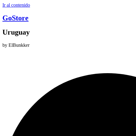
Ir al contenido
GoStore
Uruguay
by ElBunkker