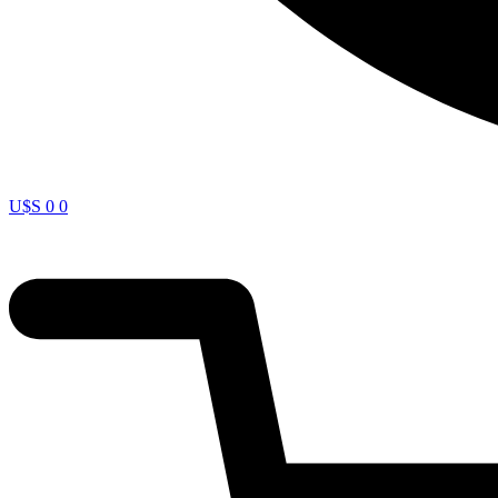
U$S
0
0