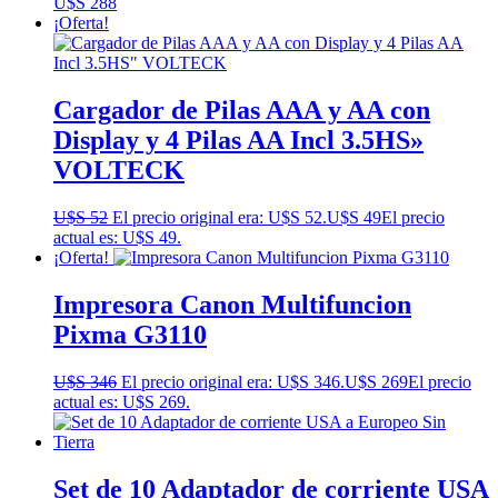
U$S
288
¡Oferta!
Cargador de Pilas AAA y AA con
Display y 4 Pilas AA Incl 3.5HS»
VOLTECK
U$S
52
El precio original era: U$S 52.
U$S
49
El precio
actual es: U$S 49.
¡Oferta!
Impresora Canon Multifuncion
Pixma G3110
U$S
346
El precio original era: U$S 346.
U$S
269
El precio
actual es: U$S 269.
Set de 10 Adaptador de corriente USA