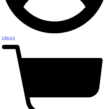
U$S
0
0