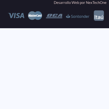
Desarrollo Web por
NexTechOne