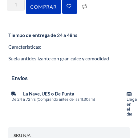
COMPRAR
Tiempo de entrega de 24 a 48hs
Caracteristicas:
Suela antideslizante con gran calce y comodidad
Envíos
La Nave, UES o De Punta
Llega
De 24 a 72hrs (Comprando antes de las 11.30am)
en
el
día
SKU
N/A