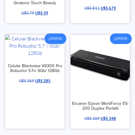
Giratorio Touch Beauty
U$S
811
U$S
679
U$S
79
U$S
39
¡OFERTA!
¡OFERTA!
Celular Blackview V6300 Pro
Robusto/ 5.7»/ 6Gb/ 128Gb
U$S
369
U$S
285
Escaner Epson WorkForce ES-
200 Duplex Portatil
U$S
369
U$S
348