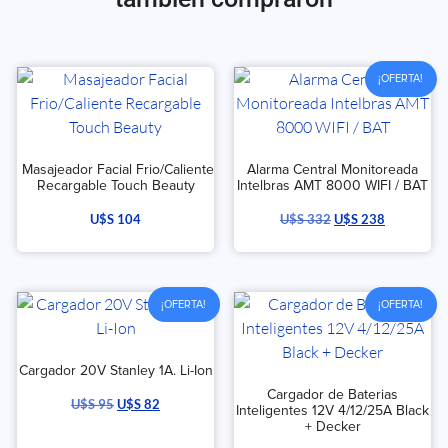
¡OFERTA!
Masajeador Facial Frio/Caliente
Alarma Central Monitoreada
Recargable Touch Beauty
Intelbras AMT 8000 WIFI / BAT
U$S
104
U$S
332
U$S
238
¡OFERTA!
¡OFERTA!
Cargador 20V Stanley 1A. Li-Ion
Cargador de Baterias
U$S
95
U$S
82
Inteligentes 12V 4/12/25A Black
+ Decker