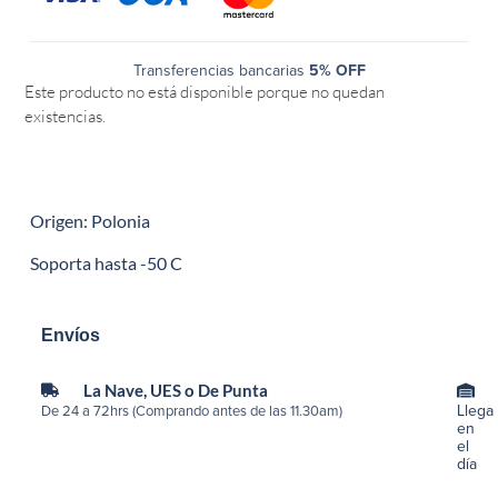
Transferencias bancarias
5% OFF
Este producto no está disponible porque no quedan
existencias.
Origen: Polonia
Soporta hasta -50 C
Envíos
La Nave, UES o De Punta
Llega
De 24 a 72hrs (Comprando antes de las 11.30am)
en
el
día