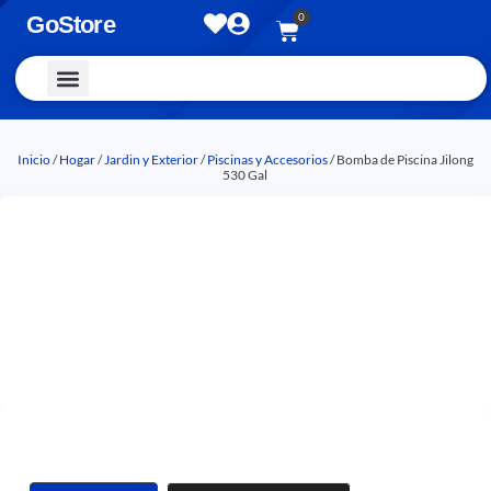
0
GoStore
Vestimenta y Accesorios
Inicio
/
Hogar
/
Jardin y Exterior
/
Piscinas y Accesorios
/ Bomba de Piscina Jilong
530 Gal