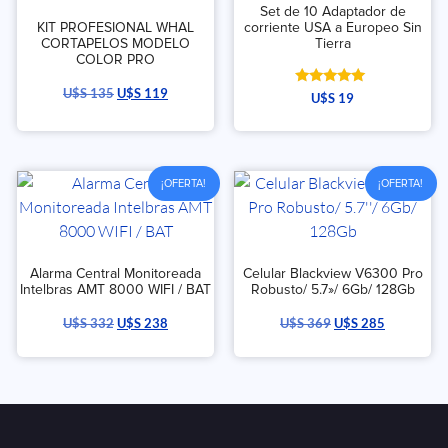
Set de 10 Adaptador de
KIT PROFESIONAL WHAL
corriente USA a Europeo Sin
CORTAPELOS MODELO
Tierra
COLOR PRO
U$S
135
U$S
119
Valorado
U$S
19
con
5.00
de 5
¡OFERTA!
¡OFERTA!
Alarma Central Monitoreada
Celular Blackview V6300 Pro
Intelbras AMT 8000 WIFI / BAT
Robusto/ 5.7»/ 6Gb/ 128Gb
U$S
332
U$S
238
U$S
369
U$S
285