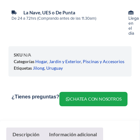
La Nave, UES o De Punta
Llega
De 24 a 72hrs (Comprando antes de las 11.30am)
en
el
día
SKU
N/A
Categorías
Hogar
,
Jardin y Exterior
,
Piscinas y Accesorios
Etiquetas
Jilong
,
Uruguay
¿Tienes preguntas?
CHATEA CON NOSOTROS
Descripción
Información adicional