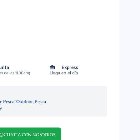
Punta
Express
Llega en el día
s de las 11.30am)
de Pesca
,
Outdoor
,
Pesca
y
CHATEA CON NOSOTROS