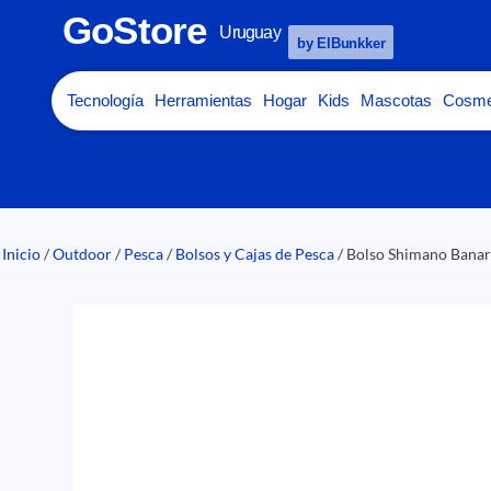
GoStore
Uruguay
by ElBunkker
Tecnología
Herramientas
Hogar
Kids
Mascotas
Cosme
Inicio
/
Outdoor
/
Pesca
/
Bolsos y Cajas de Pesca
/ Bolso Shimano Banar