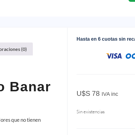
Hasta en 6 cuotas sin re
oraciones (0)
o Banar
U$S
78
IVA inc
Sin existencias
dores que no tienen