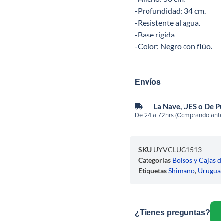
-Profundidad: 34 cm.
-Resistente al agua.
-Base rigida.
-Color: Negro con flúo.
Envíos
La Nave, UES o De 
De 24 a 72hrs (Comprando ante
SKU
UYVCLUG1513
Categorías
Bolsos y Cajas 
Etiquetas
Shimano
,
Urugua
¿Tienes preguntas?