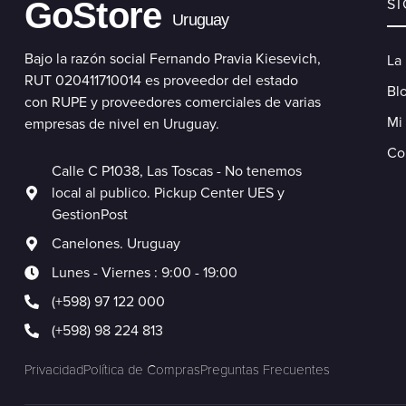
GoStore
S
Uruguay
Bajo la razón social Fernando Pravia Kiesevich,
La
RUT 020411710014 es proveedor del estado
Blo
con RUPE y proveedores comerciales de varias
Mi
empresas de nivel en Uruguay.
Co
Calle C P1038, Las Toscas - No tenemos
local al publico. Pickup Center UES y
GestionPost
Canelones. Uruguay
Lunes - Viernes : 9:00 - 19:00
(+598) 97 122 000
(+598) 98 224 813
Privacidad
Política de Compras
Preguntas Frecuentes