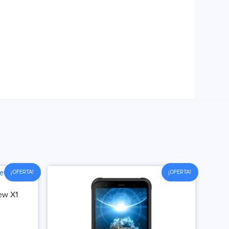
¡OFERTA!
¡OFERTA!
ew X1