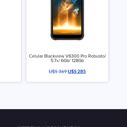
Celular Blackview V6300 Pro Robusto/
5.7»/ 6Gb/ 128Gb
U$S
369
U$S
285