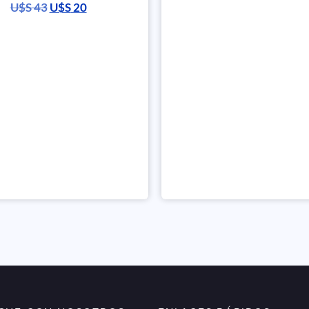
U$S
43
U$S
20