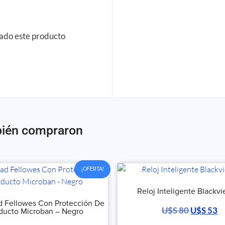
rado este producto
bién compraron
¡OFERTA!
Reloj Inteligente Blackvi
 Fellowes Con Protección De
U$S
80
U$S
53
ducto Microban – Negro