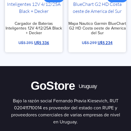
Cargador de Baterias
Mapa Nautico Garmin BlueChart
Inteligentes 12V 4/12/25A Black
G2 HD Costa oeste de America
+ Decker
del Sur
U$S
395
U$S
336
U$S
299
U$S
234
GoStore
Uruguay
Bajo la razón social Fernando Pravia Kiesevich, RUT
020411710014 es proveedor del estado con RUPE y
proveedores comerciales de varias empresas de nivel
en Uruguay.