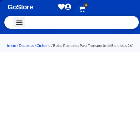
0
GoStore
Vestimenta y Accesorios
Inicio
/
Deportes
/
Ciclismo
/ Bolso Rockbros Para Transporte de Bicicletas 26″