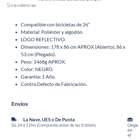
Sin existencias
Compatible con bicicletas de 26″
Material: Poliéster y algodón.
LOGO REFLECTIVO.
Dimensiones: 178 x 86 cm APROX (Abierto), 86 x
53 cm (Plegado).
Peso: 1468g APROX.
Color: NEGRO.
Garantía: 1 Año.
Contra Defecto de Fabricación.
Envíos
La Nave, UES o De Punta
Llega
De 24 a 72hrs (Comprando antes de las 11.30am)
en
el