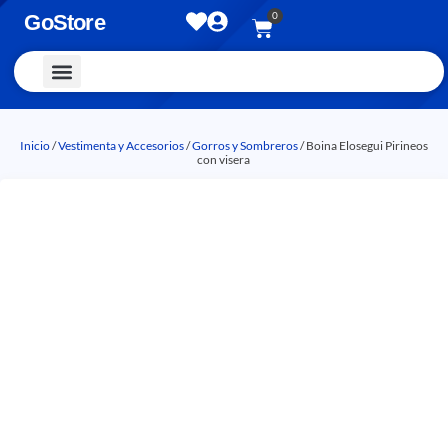
0
GoStore
Vestimenta y Accesorios
Inicio
/
Vestimenta y Accesorios
/
Gorros y Sombreros
/ Boina Elosegui Pirineos
con visera