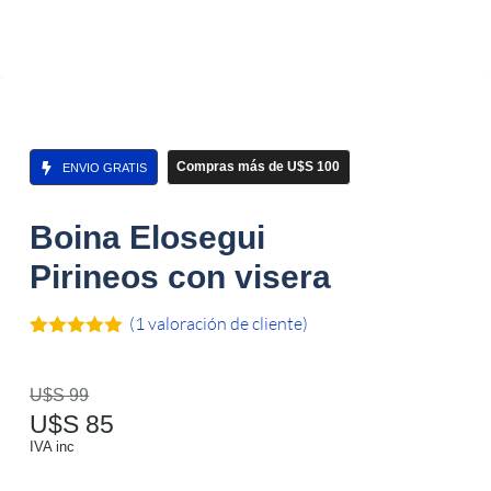
Compras más de U$S 100
ENVIO GRATIS
Boina Elosegui
Pirineos con visera
(
1
valoración de cliente)
Valorado
1
con
5.00
de
5 en base
U$S
99
a
valoración
U$S
85
de un
cliente
IVA inc