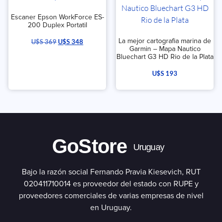
Escaner Epson WorkForce ES-
200 Duplex Portatil
La mejor cartografia marina de
U$S
369
U$S
348
Garmin – Mapa Nautico
Bluechart G3 HD Rio de la Plata
U$S
193
GoStore
Uruguay
Bajo la razón social Fernando Pravia Kiesevich, RUT
020411710014 es proveedor del estado con RUPE y
proveedores comerciales de varias empresas de nivel
en Uruguay.