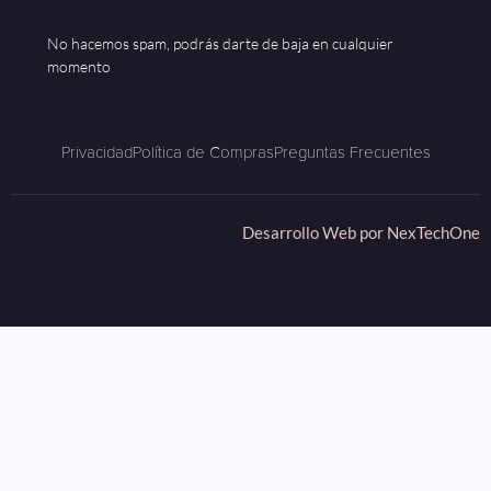
No hacemos spam, podrás darte de baja en cualquier
momento
Privacidad
Política de Compras
Preguntas Frecuentes
Desarrollo Web por
NexTechOne