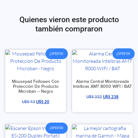
Quienes vieron este producto
también compraron
¡OFERTA!
¡OFERTA!
Mousepad Fellowes Con
Alarma Central Monitoreada
Protección De Producto
Intelbras AMT 8000 WIFI / BAT
Microban – Negro
U$S
332
U$S
238
U$S
43
U$S
20
¡OFERTA!