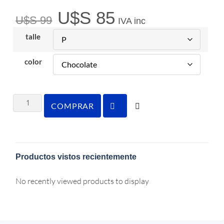
U$S
85
U$S
99
IVA inc
talle
color
COMPRAR
Productos vistos recientemente
No recently viewed products to display