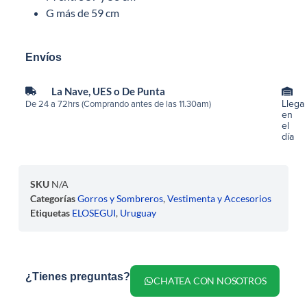
G más de 59 cm
Envíos
La Nave, UES o De Punta
Llega
De 24 a 72hrs (Comprando antes de las 11.30am)
en
el
día
SKU
N/A
Categorías
Gorros y Sombreros
,
Vestimenta y Accesorios
Etiquetas
ELOSEGUI
,
Uruguay
¿Tienes preguntas?
CHATEA CON NOSOTROS