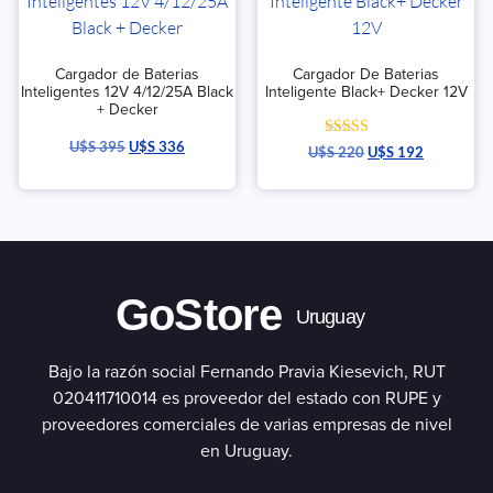
Cargador de Baterias
Cargador De Baterias
Inteligentes 12V 4/12/25A Black
Inteligente Black+ Decker 12V
+ Decker
U$S
395
U$S
336
Valorado con
U$S
220
U$S
192
5.00
de 5
GoStore
Uruguay
Bajo la razón social Fernando Pravia Kiesevich, RUT
020411710014 es proveedor del estado con RUPE y
proveedores comerciales de varias empresas de nivel
en Uruguay.