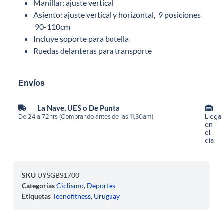
Manillar: ajuste vertical
Asiento: ajuste vertical y horizontal, 9 posiciones
90-110cm
Incluye soporte para botella
Ruedas delanteras para transporte
Envíos
La Nave, UES o De Punta
Llega
De 24 a 72hrs (Comprando antes de las 11.30am)
en
el
día
SKU
UYSGBS1700
Categorías
Ciclismo
,
Deportes
Etiquetas
Tecnofitness
,
Uruguay