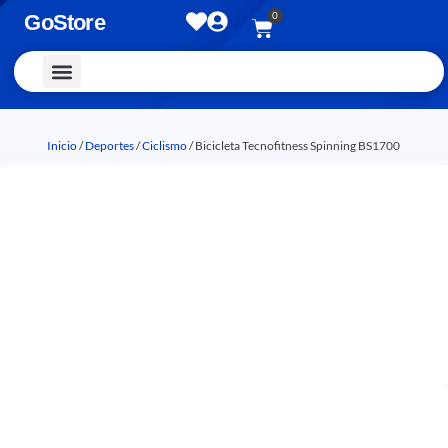
0
GoStore
Vestimenta y Accesorios
Inicio
/
Deportes
/
Ciclismo
/ Bicicleta Tecnofitness Spinning BS1700