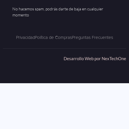
No hacemos spam, podrás darte de baja en cualquier
momento
Privacidad
Política de Compras
Preguntas Frecuentes
Desarrollo Web por
NexTechOne