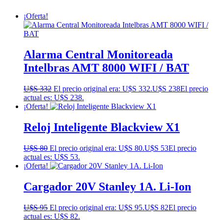
¡Oferta!
Alarma Central Monitoreada
Intelbras AMT 8000 WIFI / BAT
U$S
332
El precio original era: U$S 332.
U$S
238
El precio
actual es: U$S 238.
¡Oferta!
Reloj Inteligente Blackview X1
U$S
80
El precio original era: U$S 80.
U$S
53
El precio
actual es: U$S 53.
¡Oferta!
Cargador 20V Stanley 1A. Li-Ion
U$S
95
El precio original era: U$S 95.
U$S
82
El precio
actual es: U$S 82.