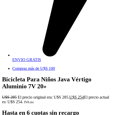
ENVIO GRATIS
Compras más de U$S 100
Bicicleta Para Niños Java Vértigo
Aluminio 7V 20»
U$S
285
El precio original era: U$S 285.
U$S
254
El precio actual
es: U$S 254.
IVA inc
Hasta en 6 cuotas sin recargo