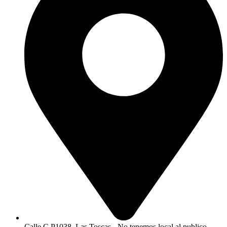
Calle C P1038, Las Toscas - No tenemos local al publico.