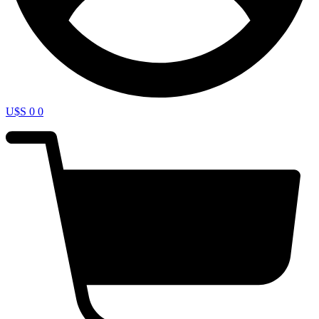
U$S
0
0