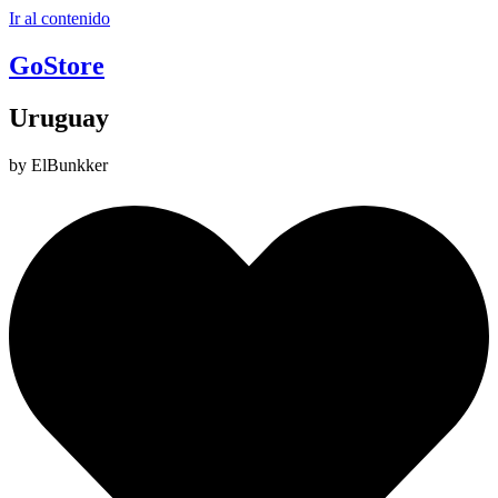
Ir al contenido
GoStore
Uruguay
by ElBunkker