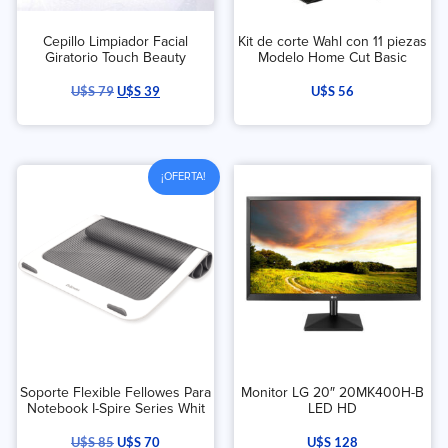
Cepillo Limpiador Facial
Kit de corte Wahl con 11 piezas
Giratorio Touch Beauty
Modelo Home Cut Basic
U$S
79
U$S
39
U$S
56
¡OFERTA!
Soporte Flexible Fellowes Para
Monitor LG 20″ 20MK400H-B
Notebook I-Spire Series Whit
LED HD
U$S
85
U$S
70
U$S
128