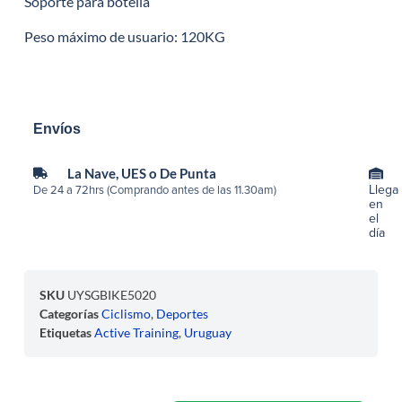
Soporte para botella
Peso máximo de usuario: 120KG
Envíos
La Nave, UES o De Punta
Llega
De 24 a 72hrs (Comprando antes de las 11.30am)
en
el
día
SKU
UYSGBIKE5020
Categorías
Ciclismo
,
Deportes
Etiquetas
Active Training
,
Uruguay