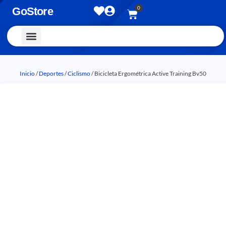
0
GoStore
Vestimenta y Accesorios
Inicio
/
Deportes
/
Ciclismo
/ Bicicleta Ergométrica Active Training Bv50