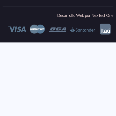
Desarrollo Web por
NexTechOne