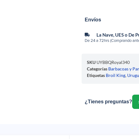
Envíos
La Nave, UES o De 
De 24 a 72hrs (Comprando ante
SKU
UYBBQRoyal340
Categorías
Barbacoas y Par
Etiquetas
Broil King
,
Urug
¿Tienes preguntas?