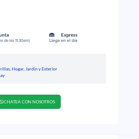
Punta
Express
Llega en el día
s de las 11.30am)
rillas
,
Hogar
,
Jardin y Exterior
uay
CHATEA CON NOSOTROS