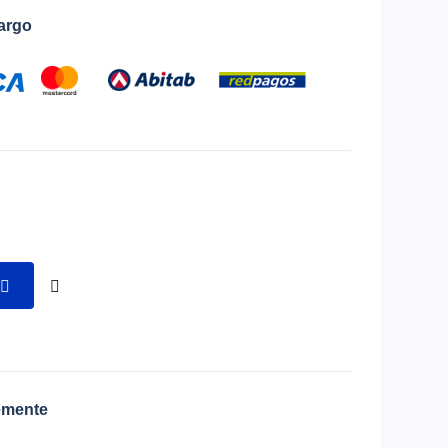
cargo
emente