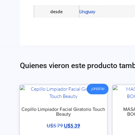
desde
Uruguay
Quienes vieron este producto tam
¡OFERTA!
Cepillo Limpiador Facial Giratorio Touch
MASA
Beauty
BO
U$S
79
U$S
39