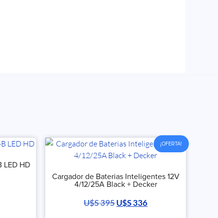
¡OFERTA!
B LED HD
Cargador de Baterias Inteligentes 12V
4/12/25A Black + Decker
U$S
395
U$S
336