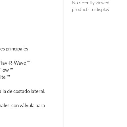
No recently viewed
products to display
res
principales
Flav
-R-Wave
™
Flow
™
ite
™
la de costado lateral.
les, con válvula para