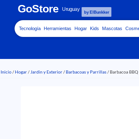
GoStore
Uruguay
by ElBunkker
Tecnología
Herramientas
Hogar
Kids
Mascotas
Cosme
Inicio
/
Hogar
/
Jardin y Exterior
/
Barbacoas y Parrillas
/ Barbacoa BBQ P