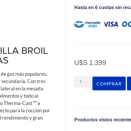
Hasta en 6 cuotas sin re
LLA BROIL
AS
U$S
1.399
 de gas más populares,
y secundaria. Con tres
COMPRAR
lateral en la mesada
limentos y todo al
io Therma-Cast ™ a
ecto para la cocción por
el rendimiento y gran
Productos vistos recient