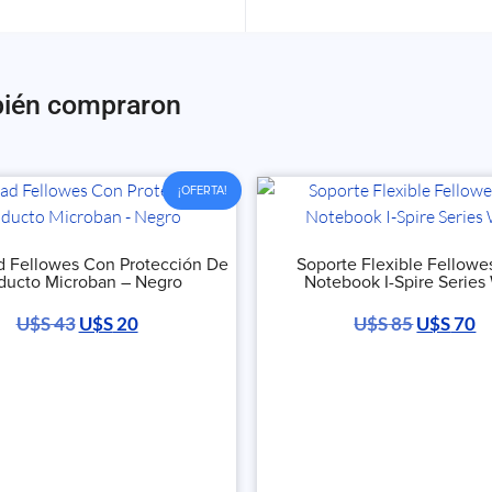
bién compraron
¡OFERTA!
 Fellowes Con Protección De
Soporte Flexible Fellowe
ducto Microban – Negro
Notebook I-Spire Series
U$S
43
U$S
20
U$S
85
U$S
70