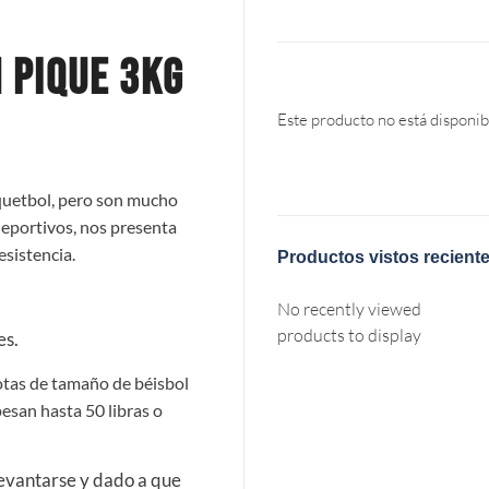
 PIQUE 3KG
Este producto no está disponib
quetbol, pero son mucho
deportivos, nos presenta
esistencia.
Productos vistos recient
No recently viewed
products to display
es.
otas de tamaño de béisbol
pesan hasta 50 libras o
levantarse y dado a que