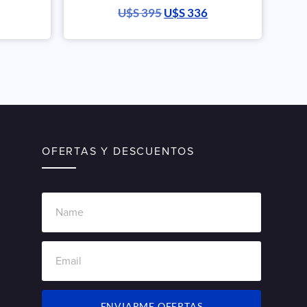
U$S
395
U$S
336
OFERTAS Y DESCUENTOS
ENVIARME OFERTAS