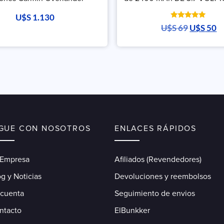
U$S
1.130
Valorado
U$S
69
U$S
50
con
5.00
de 5
IGUE CON NOSOTROS
ENLACES RÁPIDOS
 Empresa
Afiliados (Revendedores)
g y Noticias
Devoluciones y reembolsos
 cuenta
Seguimiento de envios
ntacto
ElBunkker