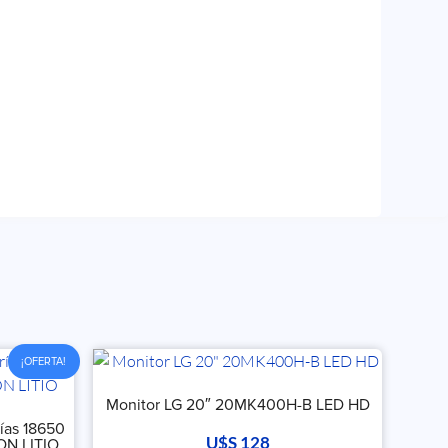
¡OFERTA!
Monitor LG 20″ 20MK400H-B LED HD
ías 18650
U$S
128
ON LITIO