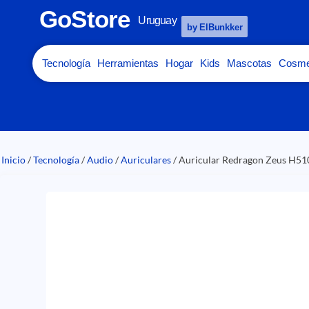
GoStore
Uruguay
by ElBunkker
Tecnología
Herramientas
Hogar
Kids
Mascotas
Cosme
Inicio
/
Tecnología
/
Audio
/
Auriculares
/ Auricular Redragon Zeus H51