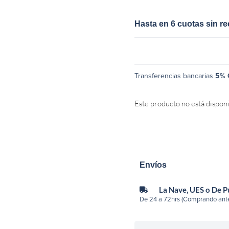
Hasta en 6 cuotas sin r
Transferencias bancarias
5% 
Este producto no está dispon
Envíos
La Nave, UES o De 
De 24 a 72hrs (Comprando ante