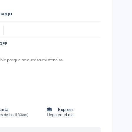
ecargo
OFF
ible porque no quedan existencias.
Punta
Express
Llega en el día
s de las 11.30am)