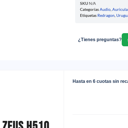
SKU
N/A
Categorías
Audio
,
Auricula
Etiquetas
Redragon
,
Urugu
¿Tienes preguntas?
Hasta en 6 cuotas sin re
 Zeus H510