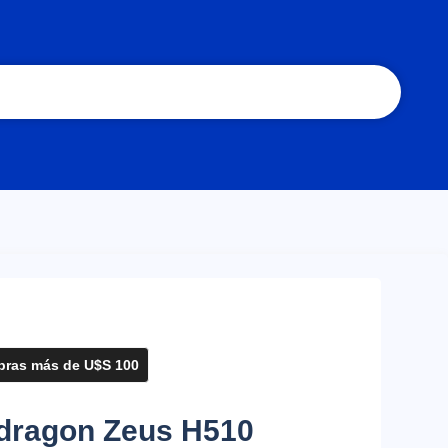
ras más de U$S 100
edragon Zeus H510