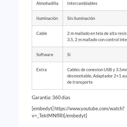
Almohadilla
Intercambiables
Iluminación
Sin iluminación
Cable
2 m mallado en tela de alta resi
3.5, 2 m mallado con control in
Software
Si
Extra
Cables de conexion USB y 3.5m
desmontable, Adaptador 2×1 aud
de transporte
Garantia: 360 dias
[embedyt] https://www.youtube.com/watch?
v=_TektMNflRI[/embedyt]