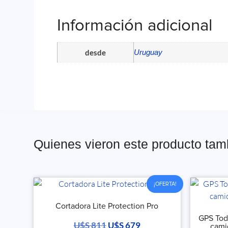
Información adicional
desde
Uruguay
Quienes vieron este producto ta
¡OFERTA!
Cortadora Lite Protection Pro
GPS Tod
U$S
811
U$S
679
cami