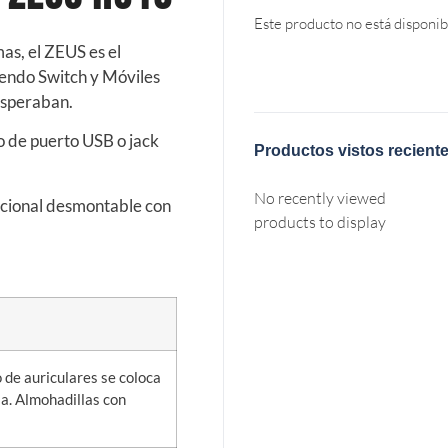
Este producto no está disponib
s, el ZEUS es el
endo Switch y Móviles
esperaban.
o de puerto USB o jack
Productos vistos recient
No recently viewed
ccional desmontable con
products to display
 de auriculares se coloca
a. Almohadillas con