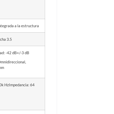
ntegrada a la estructura
icha 3.5
ad: -42 dB+/-3 dB
Omnidireccional,
 mm
20k HzImpedancia: 64