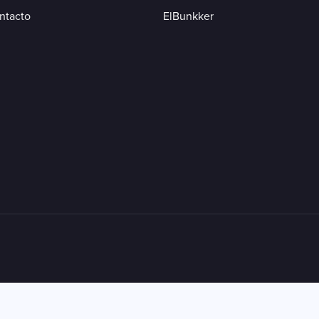
ntacto
ElBunkker