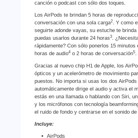
canción o podcast con sólo dos toques.
Los AirPods te brindan 5 horas de reproducc
2
conversación con una sola carga
. Y como e
seguirte adonde vayas, su estuche te brinda
3
puedas usarlos durante 24 horas
. ¿Necesit
rápidamente? Con sólo ponerlos 15 minutos e
4
5
horas de audio
o 2 horas de conversación
.
Gracias al nuevo chip H1 de Apple, los AirP
ópticos y un acelerómetro de movimiento para
puestos. No importa si usas los dos AirPods 
automáticamente dirige el audio y activa el 
estás en una llamada o hablando con Siri, un
y los micrófonos con tecnología beamforming
el ruido de fondo y centrarse en el sonido de
Incluye:
AirPods