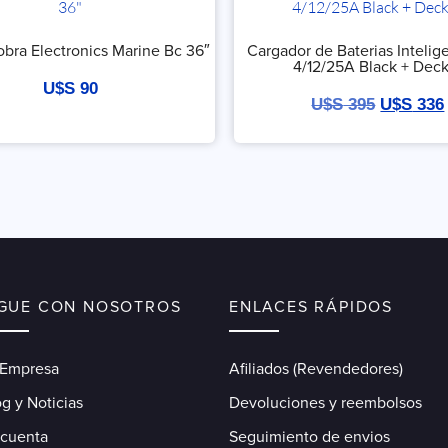
bra Electronics Marine Bc 36″
Cargador de Baterias Intelig
4/12/25A Black + Dec
U$S
90
U$S
395
U$S
336
IGUE CON NOSOTROS
ENLACES RÁPIDOS
 Empresa
Afiliados (Revendedores)
g y Noticias
Devoluciones y reembolsos
 cuenta
Seguimiento de envios