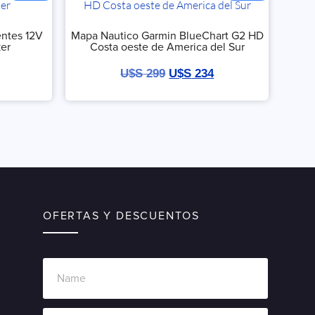
entes 12V
Mapa Nautico Garmin BlueChart G2 HD
ker
Costa oeste de America del Sur
U$S
299
U$S
234
OFERTAS Y DESCUENTOS