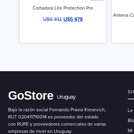
Cortadora Lite Protection Pro
Antena Co
U$S
811
U$S
679
GoStore
S
Uruguay
Bajo la razón social Fernando Pravia Kiesevich,
La
RUT 020411710014 es proveedor del estado
Blo
con RUPE y proveedores comerciales de varias
Mi
empresas de nivel en Uruguay.