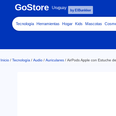
GoStore
Uruguay
by ElBunkker
Tecnología
Herramientas
Hogar
Kids
Mascotas
Cosme
Inicio
/
Tecnología
/
Audio
/
Auriculares
/ AirPods Apple con Estuche d