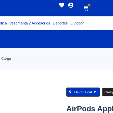
0
tica
Vestimenta y Accesorios
Deportes
Outdoor
e Carga
Comp
ENVIO GRATIS
AirPods App