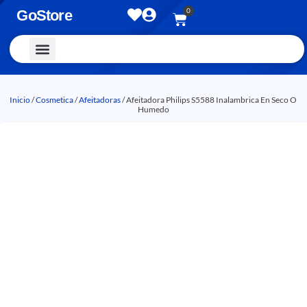
0
GoStore
Vestimenta y Accesorios
Inicio
/
Cosmetica
/
Afeitadoras
/ Afeitadora Philips S5588 Inalambrica En Seco O
Humedo