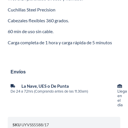
Cuchillas Steel Precision
Cabezales flexibles 360 grados.
60 min de uso sin cable.
Carga completa de 1 hora y carga rápida de 5 minutos
Envíos
La Nave, UES o De Punta
Llega
De 24 a 72hrs (Comprando antes de las 11.30am)
en
el
día
SKU
UYVSS5588/17