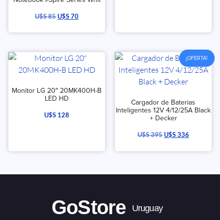
U$S
85
U$S
70
¡OFERTA!
Monitor LG 20″ 20MK400H-B
LED HD
Cargador de Baterias
Inteligentes 12V 4/12/25A Black
U$S
128
+ Decker
U$S
395
U$S
336
GoStore
Uruguay