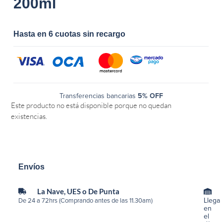
200ml
Hasta en 6 cuotas sin recargo
Transferencias bancarias
5% OFF
Este producto no está disponible porque no quedan
existencias.
Envíos
La Nave, UES o De Punta
Llega
De 24 a 72hrs (Comprando antes de las 11.30am)
en
el