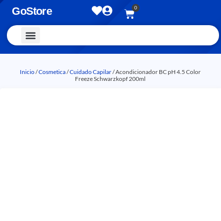
0
GoStore
Vestimenta y Accesorios
Inicio
/
Cosmetica
/
Cuidado Capilar
/ Acondicionador BC pH 4.5 Color
Freeze Schwarzkopf 200ml