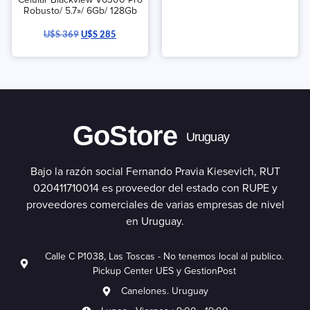
Robusto/ 5.7»/ 6Gb/ 128Gb
U$S
369
U$S
285
GoStore
Uruguay
Bajo la razón social Fernando Pravia Kiesevich, RUT
020411710014 es proveedor del estado con RUPE y
proveedores comerciales de varias empresas de nivel
en Uruguay.
Calle C P1038, Las Toscas - No tenemos local al publico.
Pickup Center UES y GestionPost
Canelones. Uruguay