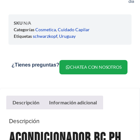
día
SKU
N/A
Categorías
Cosmetica
,
Cuidado Capilar
Etiquetas
schwarzkopf
,
Uruguay
¿Tienes preguntas?
CHATEA CON NOSOTROS
Descripción
Información adicional
Descripción
Acondicionador BC pH