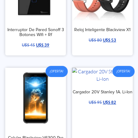
Interruptor De Pared Sonoff 3
Reloj Inteligente Blackview X1
Botones Wifi + Rf
U$S
80
U$S
53
U$S
45
U$S
39
¡OFERTA!
¡OFERTA!
Cargador 20V Stanley 1A. Li-Ion
U$S
95
U$S
82
Celular Blackview V6300 Pro