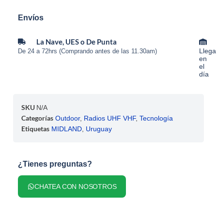
Envíos
La Nave, UES o De Punta
Llega
De 24 a 72hrs (Comprando antes de las 11.30am)
en
el
día
SKU
N/A
Categorías
Outdoor
,
Radios UHF VHF
,
Tecnología
Etiquetas
MIDLAND
,
Uruguay
¿Tienes preguntas?
CHATEA CON NOSOTROS