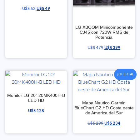
U$S
52
U$S
49
LG XBOOM Minicomponente
CJ45 con 720W RMS de
Potencia
U$S
479
U$S
399
¡OFERTA!
Monitor LG 20″ 20MK400H-B
LED HD
Mapa Nautico Garmin
BlueChart G2 HD Costa oeste
U$S
128
de America del Sur
U$S
299
U$S
234