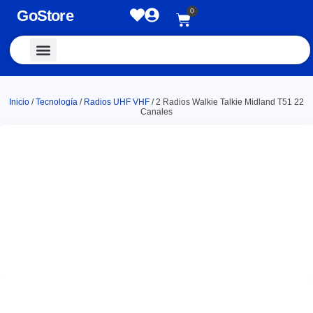
GoStore
0
Vestimenta y Accesorios
Inicio
/
Tecnología
/
Radios UHF VHF
/ 2 Radios Walkie Talkie Midland T51 22
Canales