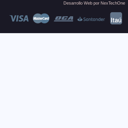
Desarrollo Web por
NexTechOne