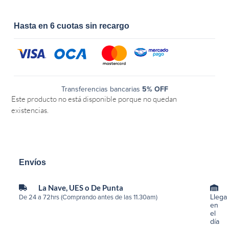
Hasta en 6 cuotas sin recargo
Transferencias bancarias
5% OFF
Este producto no está disponible porque no quedan
existencias.
Envíos
La Nave, UES o De Punta
Llega
De 24 a 72hrs (Comprando antes de las 11.30am)
en
el
día