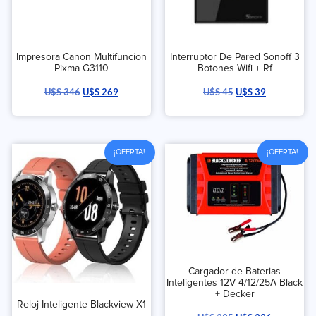
Impresora Canon Multifuncion
Interruptor De Pared Sonoff 3
Pixma G3110
Botones Wifi + Rf
U$S
346
U$S
269
U$S
45
U$S
39
¡OFERTA!
¡OFERTA!
Cargador de Baterias
Inteligentes 12V 4/12/25A Black
+ Decker
Reloj Inteligente Blackview X1