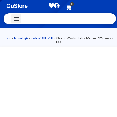
0
GoStore
Vestimenta y Accesorios
Inicio
/
Tecnología
/
Radios UHF VHF
/ 2 Radios Walkie Talkie Midland 22 Canales
T55