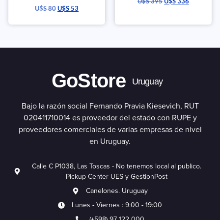
U$S
395
U$S
336
U$S
80
U$S
53
GoStore
Uruguay
Bajo la razón social Fernando Pravia Kiesevich, RUT
020411710014 es proveedor del estado con RUPE y
proveedores comerciales de varias empresas de nivel
en Uruguay.
Calle C P1038, Las Toscas - No tenemos local al publico.
Pickup Center UES y GestionPost
Canelones. Uruguay
Lunes - Viernes : 9:00 - 19:00
(+598) 97 122 000