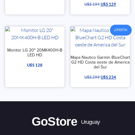
Valorado
U$S
194
U$S
129
con
5.00
de 5
¡OFERTA!
Monitor LG 20″ 20MK400H-B
LED HD
Mapa Nautico Garmin BlueChart
G2 HD Costa oeste de America
U$S
128
del Sur
U$S
299
U$S
234
GoStore
Uruguay