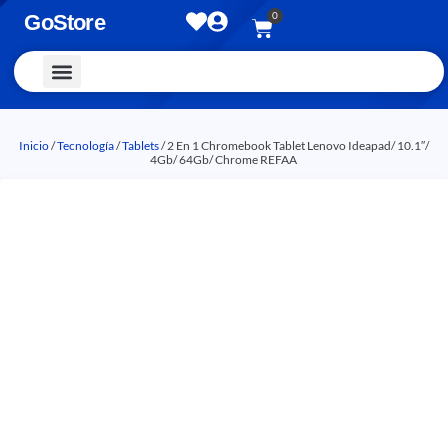
0
GoStore
Vestimenta y Accesorios
Inicio
/
Tecnología
/
Tablets
/ 2 En 1 Chromebook Tablet Lenovo Ideapad/ 10.1″/
4Gb/ 64Gb/ Chrome REFAA