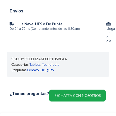
Envíos
La Nave, UES o De Punta
Llega
De 24 a 72hrs (Comprando antes de las 11.30am)
en
el
día
SKU
UYPCLENZA6F0031USRFAA
Categorías
Tablets
,
Tecnología
Etiquetas
Lenovo
,
Uruguay
¿Tienes preguntas?
CHATEA CON NOSOTROS