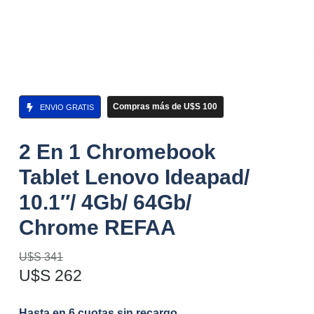
Compras más de U$S 100
ENVIO GRATIS
2 En 1 Chromebook
Tablet Lenovo Ideapad/
10.1″/ 4Gb/ 64Gb/
Chrome REFAA
U$S
341
U$S
262
Hasta en 6 cuotas sin recargo