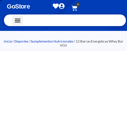
0
GoStore
Vestimenta y Accesorios
Inicio
/
Deportes
/
Sumplementos Nutricionales
/ 12 Barras Energeticas Whey Bar
VO2