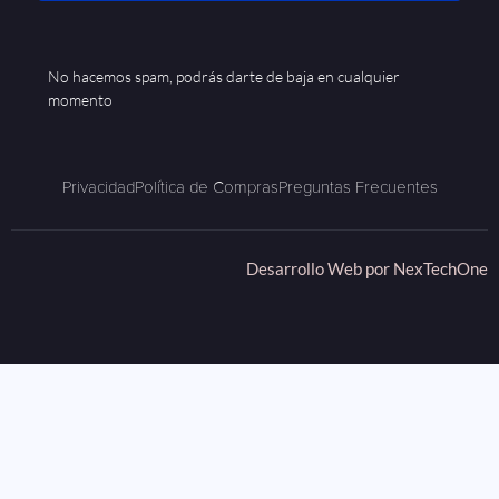
No hacemos spam, podrás darte de baja en cualquier
momento
Privacidad
Política de Compras
Preguntas Frecuentes
Desarrollo Web por
NexTechOne