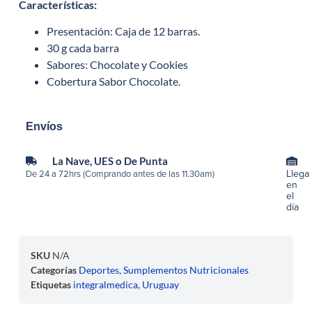
Características
:
Presentación: Caja de 12 barras.
30 g cada barra
Sabores: Chocolate y Cookies
Cobertura Sabor Chocolate.
Envíos
La Nave, UES o De Punta
Llega
De 24 a 72hrs (Comprando antes de las 11.30am)
en
el
día
SKU
N/A
Categorías
Deportes
,
Sumplementos Nutricionales
Etiquetas
integralmedica
,
Uruguay