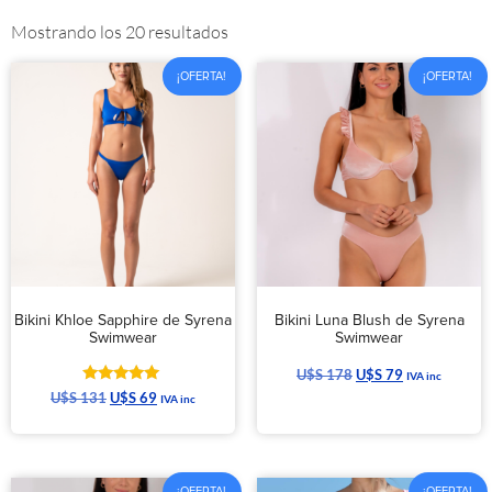
Mostrando los 20 resultados
¡OFERTA!
¡OFERTA!
Bikini Khloe Sapphire de Syrena
Bikini Luna Blush de Syrena
Swimwear
Swimwear
U$S
178
U$S
79
IVA inc
Valorado
U$S
131
U$S
69
IVA inc
con
5.00
de 5
¡OFERTA!
¡OFERTA!