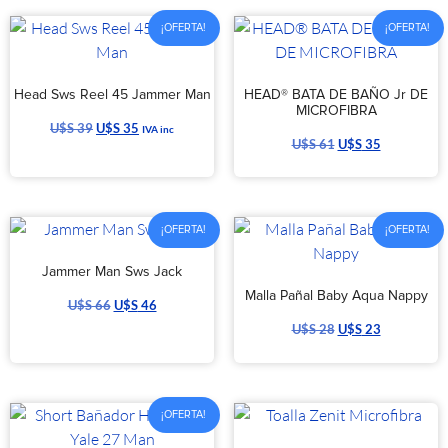
¡OFERTA!
¡OFERTA!
Head Sws Reel 45 Jammer Man
HEAD® BATA DE BAÑO Jr DE
MICROFIBRA
U$S
39
U$S
35
IVA inc
U$S
61
U$S
35
¡OFERTA!
¡OFERTA!
Jammer Man Sws Jack
Malla Pañal Baby Aqua Nappy
U$S
66
U$S
46
U$S
28
U$S
23
¡OFERTA!