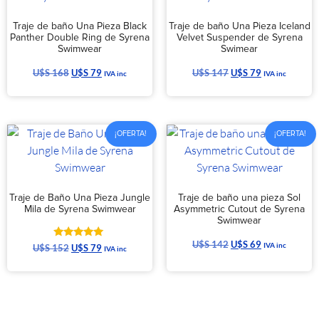
Traje de baño Una Pieza Black
Traje de baño Una Pieza Iceland
Panther Double Ring de Syrena
Velvet Suspender de Syrena
Swimwear
Swimear
U$S
168
U$S
79
U$S
147
U$S
79
IVA inc
IVA inc
¡OFERTA!
¡OFERTA!
Traje de Baño Una Pieza Jungle
Traje de baño una pieza Sol
Mila de Syrena Swimwear
Asymmetric Cutout de Syrena
Swimwear
U$S
142
U$S
69
Valorado
IVA inc
U$S
152
U$S
79
IVA inc
con
5.00
de 5