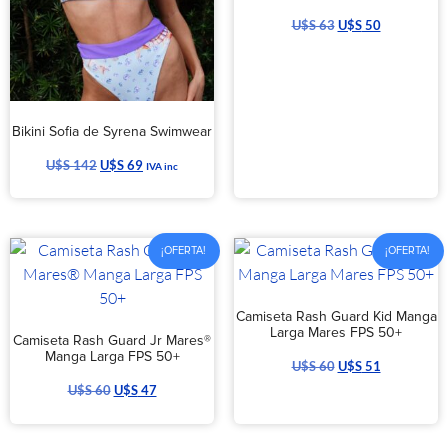
U$S
63
U$S
50
Bikini Sofia de Syrena Swimwear
U$S
142
U$S
69
IVA inc
¡OFERTA!
¡OFERTA!
Camiseta Rash Guard Kid Manga
Larga Mares FPS 50+
Camiseta Rash Guard Jr Mares®
Manga Larga FPS 50+
U$S
60
U$S
51
U$S
60
U$S
47