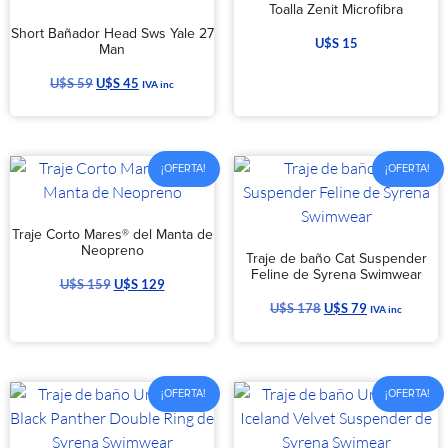
Toalla Zenit Microfibra
Short Bañador Head Sws Yale 27
U$S
15
Man
U$S
59
U$S
45
IVA inc
¡OFERTA!
¡OFERTA!
Traje Corto Mares® del Manta de
Neopreno
Traje de baño Cat Suspender
Feline de Syrena Swimwear
U$S
159
U$S
129
U$S
178
U$S
79
IVA inc
¡OFERTA!
¡OFERTA!