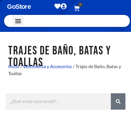
0
GoStore
Vestimenta y Accesorios
TRAJES DE BAÑO, BATAS Y
TOALLAS
Inicio
/
Vestimenta y Accesorios
/ Trajes de Baño, Batas y
Toallas