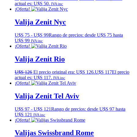
actual es: U$S 50.
IVA inc
¡Oferta!
Valija Zenit Nyc
U$S
75
-
U$S
99
Rango de precios: desde U$S 75 hasta
U$S 99
IVA inc
¡Oferta!
Valija Zenit Rio
U$S
126
El precio original era: U$S 126.
U$S
117
El precio
actual es: U$S 117.
IVA inc
¡Oferta!
Valija Zenit Tel Aviv
U$S
97
-
U$S
121
Rango de precios: desde U$S 97 hasta
U$S 121
IVA inc
¡Oferta!
Valijas Swissbrand Rome