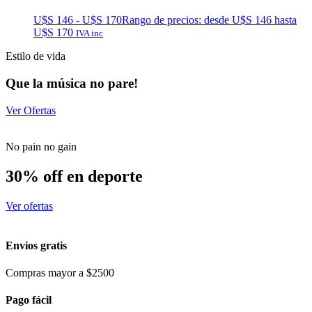
U$S
146
-
U$S
170
Rango de precios: desde U$S 146 hasta
U$S 170
IVA inc
Estilo de vida
Que la música no pare!
Ver Ofertas
No pain no gain
30% off en deporte
Ver ofertas
Envios gratis
Compras mayor a $2500
Pago fácil