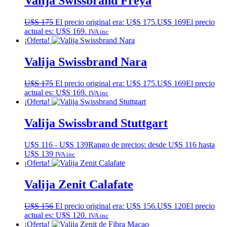
Valija Swissbrand Freya
U$S
175
El precio original era: U$S 175.
U$S
169
El precio
actual es: U$S 169.
IVA inc
¡Oferta!
Valija Swissbrand Nara
U$S
175
El precio original era: U$S 175.
U$S
169
El precio
actual es: U$S 169.
IVA inc
¡Oferta!
Valija Swissbrand Stuttgart
U$S
116
-
U$S
139
Rango de precios: desde U$S 116 hasta
U$S 139
IVA inc
¡Oferta!
Valija Zenit Calafate
U$S
156
El precio original era: U$S 156.
U$S
120
El precio
actual es: U$S 120.
IVA inc
¡Oferta!