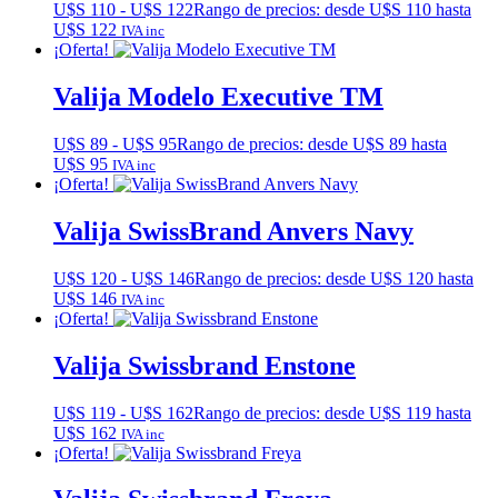
U$S
110
-
U$S
122
Rango de precios: desde U$S 110 hasta
U$S 122
IVA inc
¡Oferta!
Valija Modelo Executive TM
U$S
89
-
U$S
95
Rango de precios: desde U$S 89 hasta
U$S 95
IVA inc
¡Oferta!
Valija SwissBrand Anvers Navy
U$S
120
-
U$S
146
Rango de precios: desde U$S 120 hasta
U$S 146
IVA inc
¡Oferta!
Valija Swissbrand Enstone
U$S
119
-
U$S
162
Rango de precios: desde U$S 119 hasta
U$S 162
IVA inc
¡Oferta!