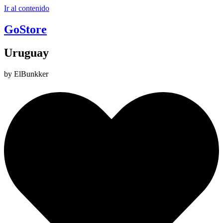
Ir al contenido
GoStore
Uruguay
by ElBunkker