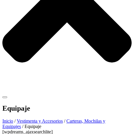
Equipaje
Inicio
/
Vestimenta y Accesorios
/
Carteras, Mochilas y
Equipajes
/ Equipaje
[wpdreams_ajaxsearchlite]