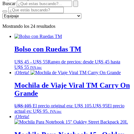
Buscar
Mostrando los 24 resultados
Bolso con Ruedas TM
U$S
45
-
U$S
55
Rango de precios: desde U$S 45 hasta
U$S 55
IVA inc
¡Oferta!
Mochila de Viaje Viral TM Carry On
Grande
U$S
105
El precio original era: U$S 105.
U$S
95
El precio
actual es: U$S 95.
IVA inc
¡Oferta!