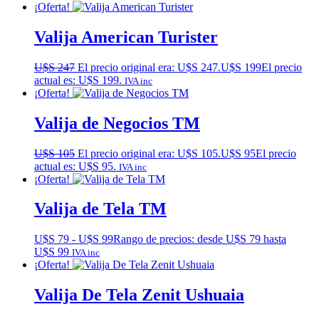
¡Oferta!
Valija American Turister
U$S
247
El precio original era: U$S 247.
U$S
199
El precio
actual es: U$S 199.
IVA inc
¡Oferta!
Valija de Negocios TM
U$S
105
El precio original era: U$S 105.
U$S
95
El precio
actual es: U$S 95.
IVA inc
¡Oferta!
Valija de Tela TM
U$S
79
-
U$S
99
Rango de precios: desde U$S 79 hasta
U$S 99
IVA inc
¡Oferta!
Valija De Tela Zenit Ushuaia