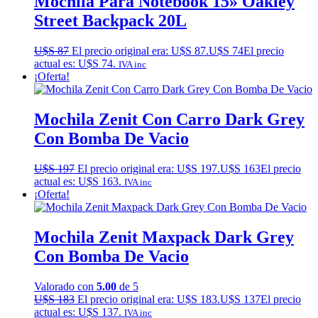
Mochila Para Notebook 15» Oakley
Street Backpack 20L
U$S
87
El precio original era: U$S 87.
U$S
74
El precio
actual es: U$S 74.
IVA inc
¡Oferta!
Mochila Zenit Con Carro Dark Grey
Con Bomba De Vacio
U$S
197
El precio original era: U$S 197.
U$S
163
El precio
actual es: U$S 163.
IVA inc
¡Oferta!
Mochila Zenit Maxpack Dark Grey
Con Bomba De Vacio
Valorado con
5.00
de 5
U$S
183
El precio original era: U$S 183.
U$S
137
El precio
actual es: U$S 137.
IVA inc