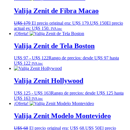
Valija Zenit de Fibra Macao
U$S
179
El precio original era: U$S 179.
U$S
150
El precio
actual es: U$S 150.
IVA inc
¡Oferta!
Valija Zenit de Tela Boston
U$S
97
-
U$S
122
Rango de precios: desde U$S 97 hasta
U$S 122
IVA inc
Valija Zenit Hollywood
U$S
125
-
U$S
163
Rango de precios: desde U$S 125 hasta
U$S 163
IVA inc
¡Oferta!
Valija Zenit Modelo Montevideo
U$S
68
El precio original era: U$S 68.
U$S
50
El precio