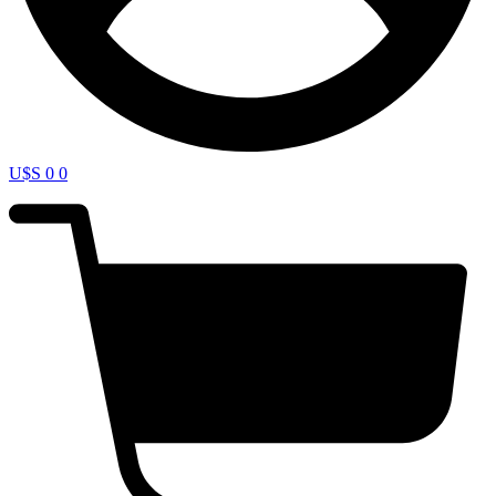
U$S
0
0