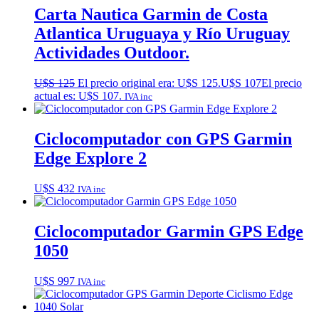
Carta Nautica Garmin de Costa
Atlantica Uruguaya y Río Uruguay
Actividades Outdoor.
U$S
125
El precio original era: U$S 125.
U$S
107
El precio
actual es: U$S 107.
IVA inc
Ciclocomputador con GPS Garmin
Edge Explore 2
U$S
432
IVA inc
Ciclocomputador Garmin GPS Edge
1050
U$S
997
IVA inc