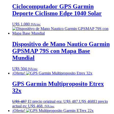
Ciclocomputador GPS Garmin
Deporte Ciclismo Edge 1040 Solar
U$S
1.080
IVA inc
Dispositivo de Mano Nautico Garmin
GPSMAP 79S con Mapa Base
Mundial
U$S
504
IVA inc
¡Oferta!
GPS Garmin Multiproposito Etrex
32x
U$S
487
El precio original era: U$S 487.
U$S
468
El precio
actual es: U$S 468.
IVA inc
¡Oferta!