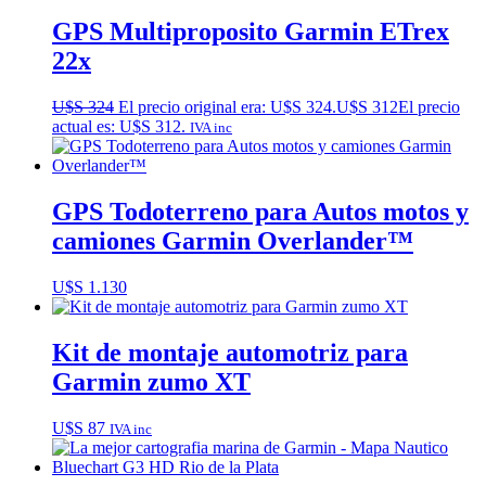
GPS Multiproposito Garmin ETrex
22x
U$S
324
El precio original era: U$S 324.
U$S
312
El precio
actual es: U$S 312.
IVA inc
GPS Todoterreno para Autos motos y
camiones Garmin Overlander™
U$S
1.130
Kit de montaje automotriz para
Garmin zumo XT
U$S
87
IVA inc