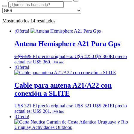
Mostrando los 14 resultados
¡Oferta!
Antena Hemisphere A21 Para Gps
U$S
425
El precio original era: U$S 425.
U$S
360
El precio
actual es: U$S 360.
IVA inc
¡Oferta!
Cable para antena A21/A22 con
conexión a SLITE
U$S
321
El precio original era: U$S 321.
U$S
261
El precio
actual es: U$S 261.
IVA inc
¡Oferta!