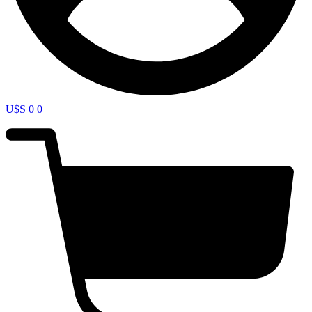
U$S
0
0