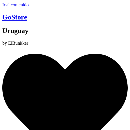
Ir al contenido
GoStore
Uruguay
by ElBunkker