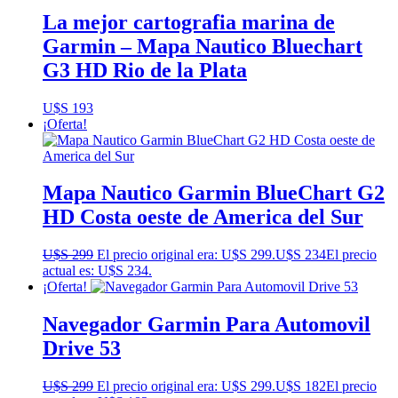
La mejor cartografia marina de
Garmin – Mapa Nautico Bluechart
G3 HD Rio de la Plata
U$S
193
¡Oferta!
Mapa Nautico Garmin BlueChart G2
HD Costa oeste de America del Sur
U$S
299
El precio original era: U$S 299.
U$S
234
El precio
actual es: U$S 234.
¡Oferta!
Navegador Garmin Para Automovil
Drive 53
U$S
299
El precio original era: U$S 299.
U$S
182
El precio