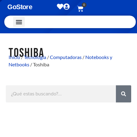
0
GoStore
Vestimenta y Accesorios
TOSHIBA
Inicio
/
Tecnología
/
Computadoras
/
Notebooks y
Netbooks
/ Toshiba